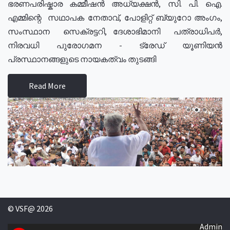
ഭരണപരിഷ്കാര കമ്മീഷൻ അധ്യക്ഷൻ, സി. പി. ഐ.
എമ്മിന്റെ സഥാപക നേതാവ്, പോളിറ്റ് ബ്യുറോ അംഗം,
സംസ്ഥാന സെക്രട്ടറി, ദേശാഭിമാനി പത്രാധിപർ,
നിരവധി പുരോഗമന - ട്രേഡ് യൂണിയൻ
പ്രസ്ഥാനങ്ങളുടെ നായകത്വം തുടങ്ങി
Read More
© VSF@ 2026
Admin