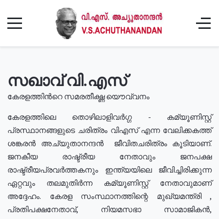
സഖാവ് വി.എസ്
കേരളത്തിൻറെ സമരതീക്ഷ്ണ യൌവ്വനം
കേരളത്തിലെ തൊഴിലാളിവർഗ്ഗ - കമ്യൂണിസ്റ്റ്
പ്രസ്ഥാനങ്ങളുടെ ചരിത്രം വിഎസ് എന്ന വേലിക്കകത്ത്
ശങ്കരൻ അച്യുതാനന്ദൻ ജീവിതചരിത്രം കൂടിയാണ്.
ജനകീയ രാഷ്ട്രീയ നേതാവും ജനപക്ഷ
രാഷ്ട്രീയപ്രവർത്തകനും ഇന്ത്യയിലെ ജീവിച്ചിരിക്കുന്ന
ഏറ്റവും തലമുതിർന്ന കമ്യൂണിസ്റ്റ് നേതാവുമാണ്
അദ്ദേഹം. കേരള സംസ്ഥാനത്തിന്റെ മുഖ്യമന്ത്രി ,
പ്രതിപക്ഷനേതാവ്, നിയമസഭാ സാമാജികൻ,