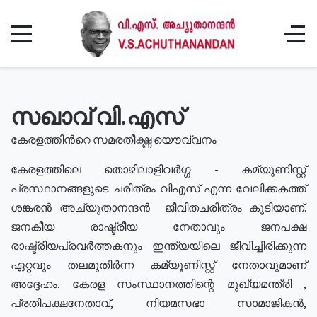
സഖാവ് വി.എസ്
കേരളത്തിൻറെ സമരതീക്ഷ്ണ യൌവ്വനം
കേരളത്തിലെ തൊഴിലാളിവർഗ്ഗ - കമ്യൂണിസ്റ്റ്
പ്രസ്ഥാനങ്ങളുടെ ചരിത്രം വിഎസ് എന്ന വേലിക്കകത്ത്
ശങ്കരൻ അച്യുതാനന്ദൻ ജീവിതചരിത്രം കൂടിയാണ്.
ജനകീയ രാഷ്ട്രീയ നേതാവും ജനപക്ഷ
രാഷ്ട്രീയപ്രവർത്തകനും ഇന്ത്യയിലെ ജീവിച്ചിരിക്കുന്ന
ഏറ്റവും തലമുതിർന്ന കമ്യൂണിസ്റ്റ് നേതാവുമാണ്
അദ്ദേഹം. കേരള സംസ്ഥാനത്തിന്റെ മുഖ്യമന്ത്രി ,
പ്രതിപക്ഷനേതാവ്, നിയമസഭാ സാമാജികൻ,