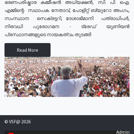
ഭരണപരിഷ്കാര കമ്മീഷൻ അധ്യക്ഷൻ, സി. പി. ഐ.
എമ്മിന്റെ സഥാപക നേതാവ്, പോളിറ്റ് ബ്യുറോ അംഗം,
സംസ്ഥാന സെക്രട്ടറി, ദേശാഭിമാനി പത്രാധിപർ,
നിരവധി പുരോഗമന - ട്രേഡ് യൂണിയൻ
പ്രസ്ഥാനങ്ങളുടെ നായകത്വം തുടങ്ങി
Read More
© VSF@ 2026
Admin