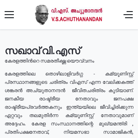
സഖാവ് വി.എസ്
കേരളത്തിൻറെ സമരതീക്ഷ്ണ യൌവ്വനം
കേരളത്തിലെ തൊഴിലാളിവർഗ്ഗ - കമ്യൂണിസ്റ്റ്
പ്രസ്ഥാനങ്ങളുടെ ചരിത്രം വിഎസ് എന്ന വേലിക്കകത്ത്
ശങ്കരൻ അച്യുതാനന്ദൻ ജീവിതചരിത്രം കൂടിയാണ്.
ജനകീയ രാഷ്ട്രീയ നേതാവും ജനപക്ഷ
രാഷ്ട്രീയപ്രവർത്തകനും ഇന്ത്യയിലെ ജീവിച്ചിരിക്കുന്ന
ഏറ്റവും തലമുതിർന്ന കമ്യൂണിസ്റ്റ് നേതാവുമാണ്
അദ്ദേഹം. കേരള സംസ്ഥാനത്തിന്റെ മുഖ്യമന്ത്രി ,
പ്രതിപക്ഷനേതാവ്, നിയമസഭാ സാമാജികൻ,