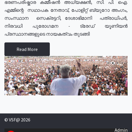
ഭരണപരിഷ്കാര കമ്മീഷൻ അധ്യക്ഷൻ, സി. പി. ഐ.
എമ്മിന്റെ സഥാപക നേതാവ്, പോളിറ്റ് ബ്യുറോ അംഗം,
സംസ്ഥാന സെക്രട്ടറി, ദേശാഭിമാനി പത്രാധിപർ,
നിരവധി പുരോഗമന - ട്രേഡ് യൂണിയൻ
പ്രസ്ഥാനങ്ങളുടെ നായകത്വം തുടങ്ങി
Read More
© VSF@ 2026
Admin