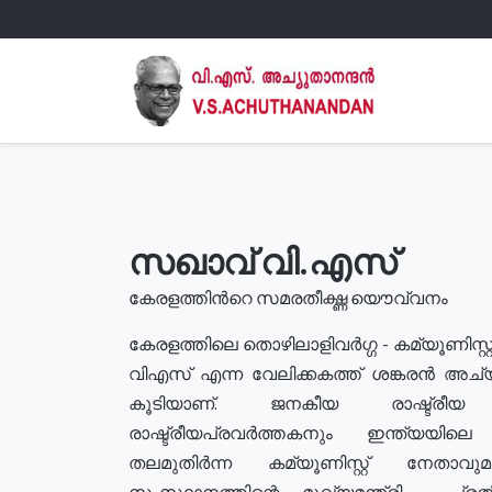
സഖാവ് വി.എസ്
കേരളത്തിൻറെ സമരതീക്ഷ്ണ യൌവ്വനം
കേരളത്തിലെ തൊഴിലാളിവർഗ്ഗ - കമ്യൂണിസ്റ്റ
വിഎസ് എന്ന വേലിക്കകത്ത് ശങ്കരൻ അച്
കൂടിയാണ്. ജനകീയ രാഷ്ട്രീ
രാഷ്ട്രീയപ്രവർത്തകനും ഇന്ത്യയിലെ ജീ
തലമുതിർന്ന കമ്യൂണിസ്റ്റ് നേതാവ
സംസ്ഥാനത്തിന്റെ മുഖ്യമന്ത്രി , പ്