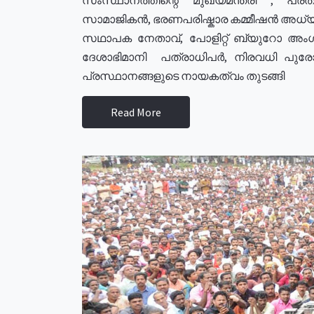
സാമാജികൻ, ഭരണപരിഷ്കാര കമ്മീഷൻ അധ്യക്
സഥാപക നേതാവ്, പോളിറ്റ് ബ്യുറോ അംഗ
ദേശാഭിമാനി പത്രാധിപർ, നിരവധി പു
പ്രസ്ഥാനങ്ങളുടെ നായകത്വം തുടങ്ങി
Read More