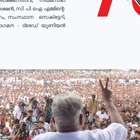
ഷൻ, സി. പി. ഐ. എമ്മിന്റെ
ം, സംസ്ഥാന സെക്രട്ടറി,
രോഗമന - ട്രേഡ് യൂണിയൻ