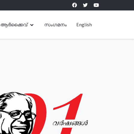
ആർക്കൈവ്
സംഗമനം
English