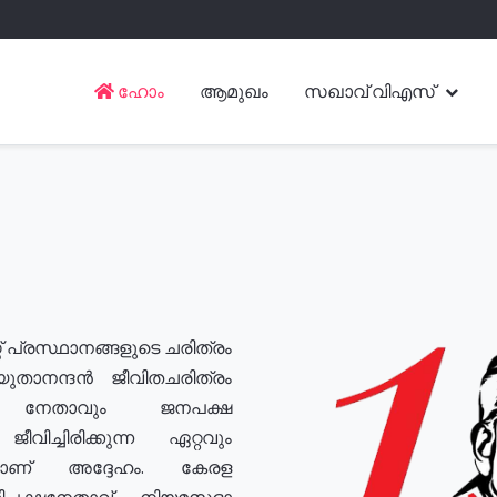
ഹോം
ആമുഖം
സഖാവ് വിഎസ്
് പ്രസ്ഥാനങ്ങളുടെ ചരിത്രം
യുതാനന്ദൻ ജീവിതചരിത്രം
യ നേതാവും ജനപക്ഷ
വിച്ചിരിക്കുന്ന ഏറ്റവും
ുമാണ് അദ്ദേഹം. കേരള
രതിപക്ഷനേതാവ്, നിയമസഭാ