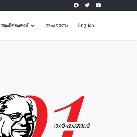
ആർക്കൈവ്
സംഗമനം
English