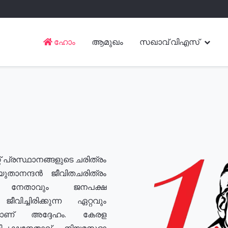
ഹോം
ആമുഖം
സഖാവ് വിഎസ്
് പ്രസ്ഥാനങ്ങളുടെ ചരിത്രം
യുതാനന്ദൻ ജീവിതചരിത്രം
യ നേതാവും ജനപക്ഷ
വിച്ചിരിക്കുന്ന ഏറ്റവും
ുമാണ് അദ്ദേഹം. കേരള
രതിപക്ഷനേതാവ്, നിയമസഭാ