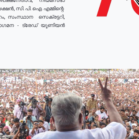
ഷൻ, സി. പി. ഐ. എമ്മിന്റെ
ം, സംസ്ഥാന സെക്രട്ടറി,
രോഗമന - ട്രേഡ് യൂണിയൻ