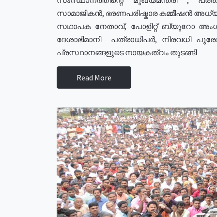
സാമാജികൻ, ഭരണപരിഷ്കാര കമ്മീഷൻ അധ്യക്
സഥാപക നേതാവ്, പോളിറ്റ് ബ്യുറോ അംഗ
ദേശാഭിമാനി പത്രാധിപർ, നിരവധി പു
പ്രസ്ഥാനങ്ങളുടെ നായകത്വം തുടങ്ങി
Read More