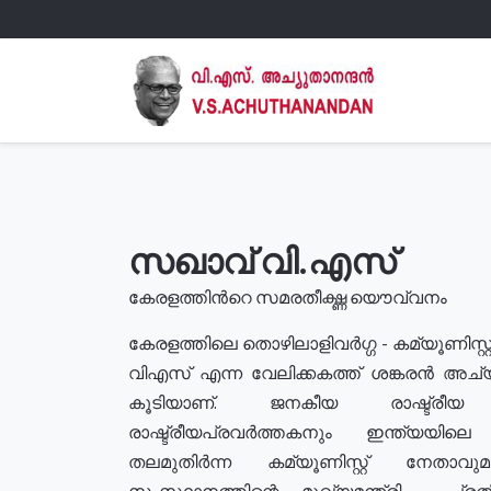
സഖാവ് വി.എസ്
കേരളത്തിൻറെ സമരതീക്ഷ്ണ യൌവ്വനം
കേരളത്തിലെ തൊഴിലാളിവർഗ്ഗ - കമ്യൂണിസ്റ്റ
വിഎസ് എന്ന വേലിക്കകത്ത് ശങ്കരൻ അച്
കൂടിയാണ്. ജനകീയ രാഷ്ട്രീ
രാഷ്ട്രീയപ്രവർത്തകനും ഇന്ത്യയിലെ ജീ
തലമുതിർന്ന കമ്യൂണിസ്റ്റ് നേതാവ
സംസ്ഥാനത്തിന്റെ മുഖ്യമന്ത്രി , പ്