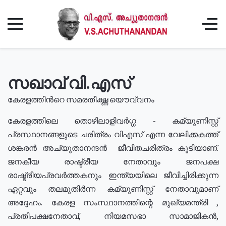
സഖാവ് വി.എസ്
കേരളത്തിൻറെ സമരതീക്ഷ്ണ യൌവ്വനം
കേരളത്തിലെ തൊഴിലാളിവർഗ്ഗ - കമ്യൂണിസ്റ്റ്
പ്രസ്ഥാനങ്ങളുടെ ചരിത്രം വിഎസ് എന്ന വേലിക്കകത്ത്
ശങ്കരൻ അച്യുതാനന്ദൻ ജീവിതചരിത്രം കൂടിയാണ്.
ജനകീയ രാഷ്ട്രീയ നേതാവും ജനപക്ഷ
രാഷ്ട്രീയപ്രവർത്തകനും ഇന്ത്യയിലെ ജീവിച്ചിരിക്കുന്ന
ഏറ്റവും തലമുതിർന്ന കമ്യൂണിസ്റ്റ് നേതാവുമാണ്
അദ്ദേഹം. കേരള സംസ്ഥാനത്തിന്റെ മുഖ്യമന്ത്രി ,
പ്രതിപക്ഷനേതാവ്, നിയമസഭാ സാമാജികൻ,