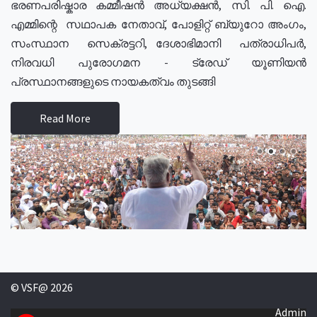
ഭരണപരിഷ്കാര കമ്മീഷൻ അധ്യക്ഷൻ, സി. പി. ഐ.
എമ്മിന്റെ സഥാപക നേതാവ്, പോളിറ്റ് ബ്യുറോ അംഗം,
സംസ്ഥാന സെക്രട്ടറി, ദേശാഭിമാനി പത്രാധിപർ,
നിരവധി പുരോഗമന - ട്രേഡ് യൂണിയൻ
പ്രസ്ഥാനങ്ങളുടെ നായകത്വം തുടങ്ങി
Read More
© VSF@ 2026
Admin