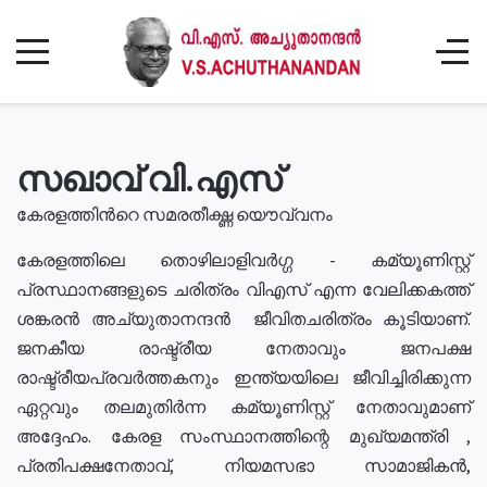
സഖാവ് വി.എസ്
കേരളത്തിൻറെ സമരതീക്ഷ്ണ യൌവ്വനം
കേരളത്തിലെ തൊഴിലാളിവർഗ്ഗ - കമ്യൂണിസ്റ്റ്
പ്രസ്ഥാനങ്ങളുടെ ചരിത്രം വിഎസ് എന്ന വേലിക്കകത്ത്
ശങ്കരൻ അച്യുതാനന്ദൻ ജീവിതചരിത്രം കൂടിയാണ്.
ജനകീയ രാഷ്ട്രീയ നേതാവും ജനപക്ഷ
രാഷ്ട്രീയപ്രവർത്തകനും ഇന്ത്യയിലെ ജീവിച്ചിരിക്കുന്ന
ഏറ്റവും തലമുതിർന്ന കമ്യൂണിസ്റ്റ് നേതാവുമാണ്
അദ്ദേഹം. കേരള സംസ്ഥാനത്തിന്റെ മുഖ്യമന്ത്രി ,
പ്രതിപക്ഷനേതാവ്, നിയമസഭാ സാമാജികൻ,