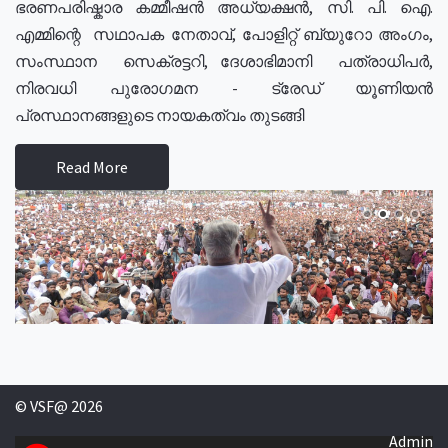
ഭരണപരിഷ്കാര കമ്മീഷൻ അധ്യക്ഷൻ, സി. പി. ഐ.
എമ്മിന്റെ സഥാപക നേതാവ്, പോളിറ്റ് ബ്യുറോ അംഗം,
സംസ്ഥാന സെക്രട്ടറി, ദേശാഭിമാനി പത്രാധിപർ,
നിരവധി പുരോഗമന - ട്രേഡ് യൂണിയൻ
പ്രസ്ഥാനങ്ങളുടെ നായകത്വം തുടങ്ങി
Read More
© VSF@ 2026
Admin