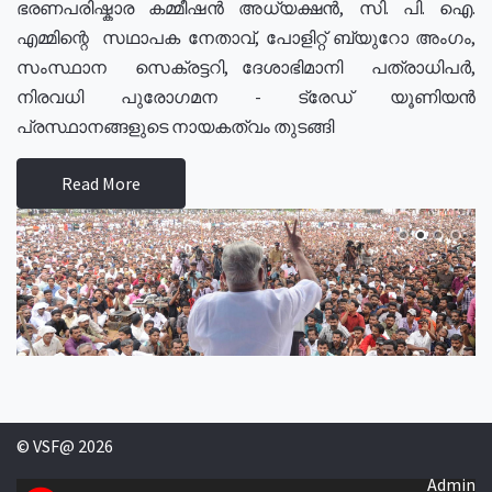
ഭരണപരിഷ്കാര കമ്മീഷൻ അധ്യക്ഷൻ, സി. പി. ഐ.
എമ്മിന്റെ സഥാപക നേതാവ്, പോളിറ്റ് ബ്യുറോ അംഗം,
സംസ്ഥാന സെക്രട്ടറി, ദേശാഭിമാനി പത്രാധിപർ,
നിരവധി പുരോഗമന - ട്രേഡ് യൂണിയൻ
പ്രസ്ഥാനങ്ങളുടെ നായകത്വം തുടങ്ങി
Read More
© VSF@ 2026
Admin