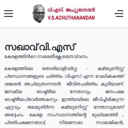
സഖാവ് വി.എസ്
കേരളത്തിൻറെ സമരതീക്ഷ്ണ യൌവ്വനം
കേരളത്തിലെ തൊഴിലാളിവർഗ്ഗ - കമ്യൂണിസ്റ്റ്
പ്രസ്ഥാനങ്ങളുടെ ചരിത്രം വിഎസ് എന്ന വേലിക്കകത്ത്
ശങ്കരൻ അച്യുതാനന്ദൻ ജീവിതചരിത്രം കൂടിയാണ്.
ജനകീയ രാഷ്ട്രീയ നേതാവും ജനപക്ഷ
രാഷ്ട്രീയപ്രവർത്തകനും ഇന്ത്യയിലെ ജീവിച്ചിരിക്കുന്ന
ഏറ്റവും തലമുതിർന്ന കമ്യൂണിസ്റ്റ് നേതാവുമാണ്
അദ്ദേഹം. കേരള സംസ്ഥാനത്തിന്റെ മുഖ്യമന്ത്രി ,
പ്രതിപക്ഷനേതാവ്, നിയമസഭാ സാമാജികൻ,