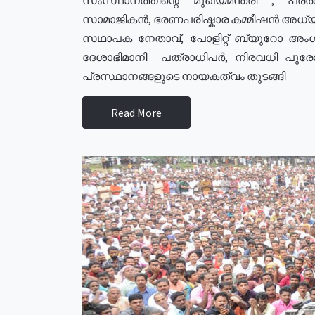
സാമാജികൻ, ഭരണപരിഷ്കാര കമ്മീഷൻ അധ്യക്
സഥാപക നേതാവ്, പോളിറ്റ് ബ്യുറോ അംഗ
ദേശാഭിമാനി പത്രാധിപർ, നിരവധി പു
പ്രസ്ഥാനങ്ങളുടെ നായകത്വം തുടങ്ങി
Read More