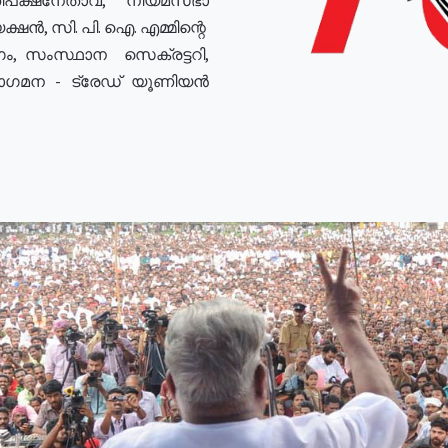
ഷൻ, സി. പി. ഐ. എമ്മിന്റെ
ം, സംസ്ഥാന സെക്രട്ടറി,
രോഗമന - ട്രേഡ് യൂണിയൻ