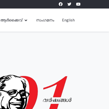
ആർക്കൈവ്
സംഗമനം
English