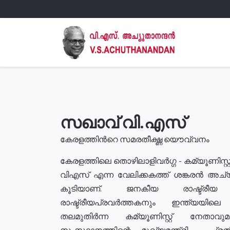
സഖാവ് വി.എസ്
കേരളത്തിൻറെ സമരതീക്ഷ്ണ യൌവ്വനം
കേരളത്തിലെ തൊഴിലാളിവർഗ്ഗ - കമ്യൂണിസ്റ്റ
വിഎസ് എന്ന വേലിക്കകത്ത് ശങ്കരൻ അച്
കൂടിയാണ്. ജനകീയ രാഷ്ട്രീ
രാഷ്ട്രീയപ്രവർത്തകനും ഇന്ത്യയിലെ ജീ
തലമുതിർന്ന കമ്യൂണിസ്റ്റ് നേതാവ
സംസ്ഥാനത്തിന്റെ മുഖ്യമന്ത്രി , പ്