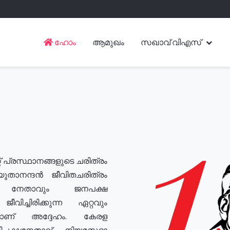
ഹോം
ആമുഖം
സഖാവ് വിഎസ്
് പ്രസ്ഥാനങ്ങളുടെ ചരിത്രം
യുതാനന്ദൻ ജീവിതചരിത്രം
യ നേതാവും ജനപക്ഷ
വിച്ചിരിക്കുന്ന ഏറ്റവും
ുമാണ് അദ്ദേഹം. കേരള
രതിപക്ഷനേതാവ്, നിയമസഭാ