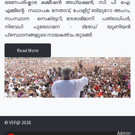
ഭരണപരിഷ്കാര കമ്മീഷൻ അധ്യക്ഷൻ, സി. പി. ഐ.
എമ്മിന്റെ സഥാപക നേതാവ്, പോളിറ്റ് ബ്യുറോ അംഗം,
സംസ്ഥാന സെക്രട്ടറി, ദേശാഭിമാനി പത്രാധിപർ,
നിരവധി പുരോഗമന - ട്രേഡ് യൂണിയൻ
പ്രസ്ഥാനങ്ങളുടെ നായകത്വം തുടങ്ങി
Read More
© VSF@ 2026
Admin