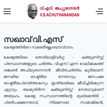
സഖാവ് വി.എസ്
കേരളത്തിൻറെ സമരതീക്ഷ്ണ യൌവ്വനം
കേരളത്തിലെ തൊഴിലാളിവർഗ്ഗ - കമ്യൂണിസ്റ്റ്
പ്രസ്ഥാനങ്ങളുടെ ചരിത്രം വിഎസ് എന്ന വേലിക്കകത്ത്
ശങ്കരൻ അച്യുതാനന്ദൻ ജീവിതചരിത്രം കൂടിയാണ്.
ജനകീയ രാഷ്ട്രീയ നേതാവും ജനപക്ഷ
രാഷ്ട്രീയപ്രവർത്തകനും ഇന്ത്യയിലെ ജീവിച്ചിരിക്കുന്ന
ഏറ്റവും തലമുതിർന്ന കമ്യൂണിസ്റ്റ് നേതാവുമാണ്
അദ്ദേഹം. കേരള സംസ്ഥാനത്തിന്റെ മുഖ്യമന്ത്രി ,
പ്രതിപക്ഷനേതാവ്, നിയമസഭാ സാമാജികൻ,