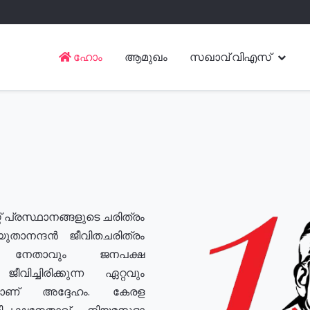
ഹോം
ആമുഖം
സഖാവ് വിഎസ്
് പ്രസ്ഥാനങ്ങളുടെ ചരിത്രം
യുതാനന്ദൻ ജീവിതചരിത്രം
യ നേതാവും ജനപക്ഷ
വിച്ചിരിക്കുന്ന ഏറ്റവും
ുമാണ് അദ്ദേഹം. കേരള
രതിപക്ഷനേതാവ്, നിയമസഭാ