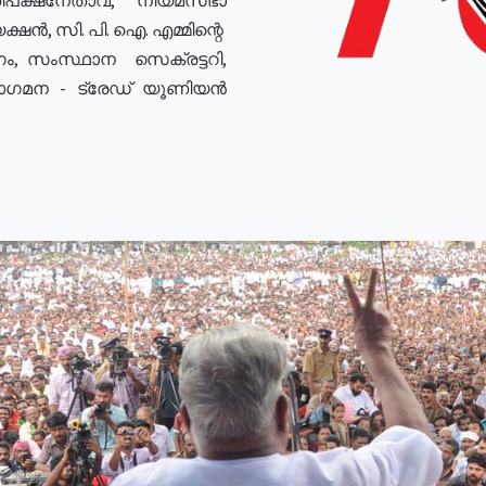
ഷൻ, സി. പി. ഐ. എമ്മിന്റെ
ം, സംസ്ഥാന സെക്രട്ടറി,
രോഗമന - ട്രേഡ് യൂണിയൻ