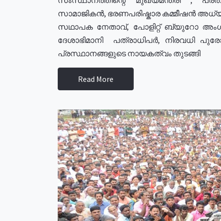
സാമാജികൻ, ഭരണപരിഷ്കാര കമ്മീഷൻ അധ്യക്
സഥാപക നേതാവ്, പോളിറ്റ് ബ്യുറോ അംഗ
ദേശാഭിമാനി പത്രാധിപർ, നിരവധി പു
പ്രസ്ഥാനങ്ങളുടെ നായകത്വം തുടങ്ങി
Read More