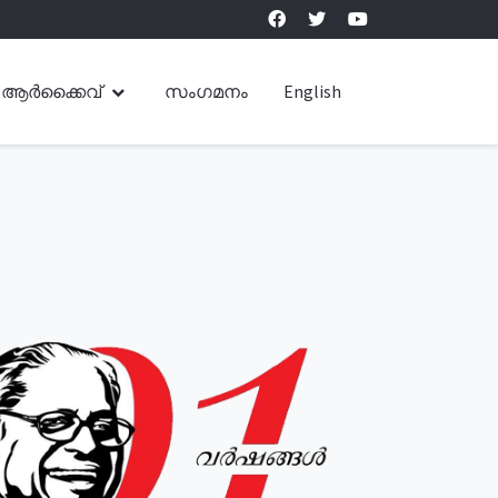
ആർക്കൈവ്
സംഗമനം
English