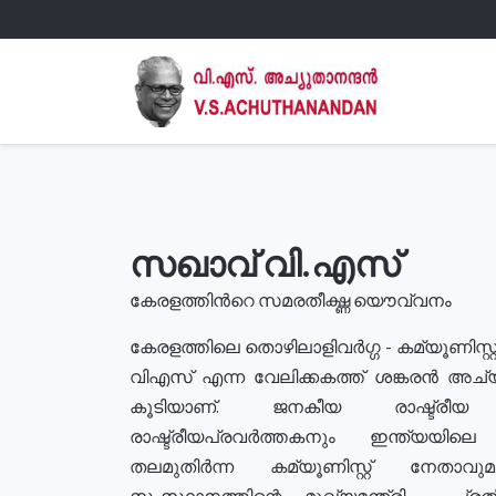
സഖാവ് വി.എസ്
കേരളത്തിൻറെ സമരതീക്ഷ്ണ യൌവ്വനം
കേരളത്തിലെ തൊഴിലാളിവർഗ്ഗ - കമ്യൂണിസ്റ്റ
വിഎസ് എന്ന വേലിക്കകത്ത് ശങ്കരൻ അച്
കൂടിയാണ്. ജനകീയ രാഷ്ട്രീ
രാഷ്ട്രീയപ്രവർത്തകനും ഇന്ത്യയിലെ ജീ
തലമുതിർന്ന കമ്യൂണിസ്റ്റ് നേതാവ
സംസ്ഥാനത്തിന്റെ മുഖ്യമന്ത്രി , പ്