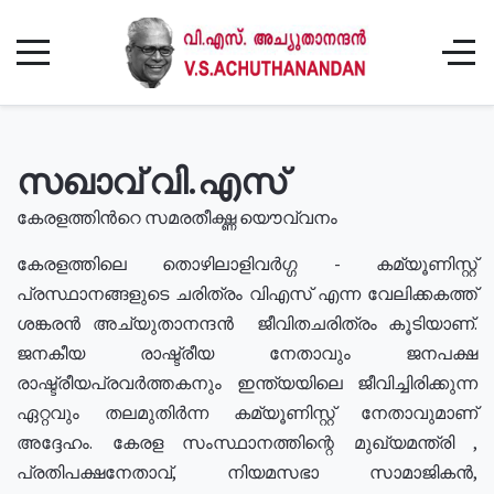
സഖാവ് വി.എസ്
കേരളത്തിൻറെ സമരതീക്ഷ്ണ യൌവ്വനം
കേരളത്തിലെ തൊഴിലാളിവർഗ്ഗ - കമ്യൂണിസ്റ്റ്
പ്രസ്ഥാനങ്ങളുടെ ചരിത്രം വിഎസ് എന്ന വേലിക്കകത്ത്
ശങ്കരൻ അച്യുതാനന്ദൻ ജീവിതചരിത്രം കൂടിയാണ്.
ജനകീയ രാഷ്ട്രീയ നേതാവും ജനപക്ഷ
രാഷ്ട്രീയപ്രവർത്തകനും ഇന്ത്യയിലെ ജീവിച്ചിരിക്കുന്ന
ഏറ്റവും തലമുതിർന്ന കമ്യൂണിസ്റ്റ് നേതാവുമാണ്
അദ്ദേഹം. കേരള സംസ്ഥാനത്തിന്റെ മുഖ്യമന്ത്രി ,
പ്രതിപക്ഷനേതാവ്, നിയമസഭാ സാമാജികൻ,