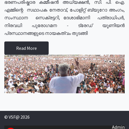
ഭരണപരിഷ്കാര കമ്മീഷൻ അധ്യക്ഷൻ, സി. പി. ഐ.
എമ്മിന്റെ സഥാപക നേതാവ്, പോളിറ്റ് ബ്യുറോ അംഗം,
സംസ്ഥാന സെക്രട്ടറി, ദേശാഭിമാനി പത്രാധിപർ,
നിരവധി പുരോഗമന - ട്രേഡ് യൂണിയൻ
പ്രസ്ഥാനങ്ങളുടെ നായകത്വം തുടങ്ങി
Read More
© VSF@ 2026
Admin