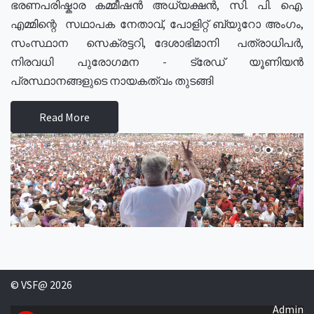
ഭരണപരിഷ്കാര കമ്മീഷൻ അധ്യക്ഷൻ, സി. പി. ഐ.
എമ്മിന്റെ സഥാപക നേതാവ്, പോളിറ്റ് ബ്യുറോ അംഗം,
സംസ്ഥാന സെക്രട്ടറി, ദേശാഭിമാനി പത്രാധിപർ,
നിരവധി പുരോഗമന - ട്രേഡ് യൂണിയൻ
പ്രസ്ഥാനങ്ങളുടെ നായകത്വം തുടങ്ങി
Read More
© VSF@ 2026
Admin