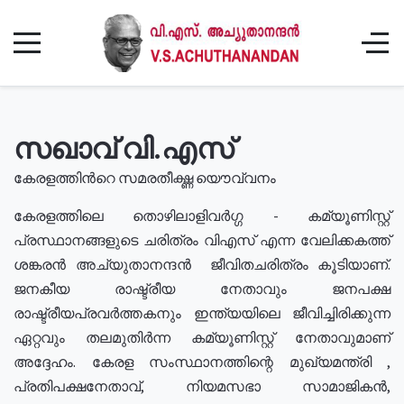
സഖാവ് വി.എസ്
കേരളത്തിൻറെ സമരതീക്ഷ്ണ യൌവ്വനം
കേരളത്തിലെ തൊഴിലാളിവർഗ്ഗ - കമ്യൂണിസ്റ്റ്
പ്രസ്ഥാനങ്ങളുടെ ചരിത്രം വിഎസ് എന്ന വേലിക്കകത്ത്
ശങ്കരൻ അച്യുതാനന്ദൻ ജീവിതചരിത്രം കൂടിയാണ്.
ജനകീയ രാഷ്ട്രീയ നേതാവും ജനപക്ഷ
രാഷ്ട്രീയപ്രവർത്തകനും ഇന്ത്യയിലെ ജീവിച്ചിരിക്കുന്ന
ഏറ്റവും തലമുതിർന്ന കമ്യൂണിസ്റ്റ് നേതാവുമാണ്
അദ്ദേഹം. കേരള സംസ്ഥാനത്തിന്റെ മുഖ്യമന്ത്രി ,
പ്രതിപക്ഷനേതാവ്, നിയമസഭാ സാമാജികൻ,