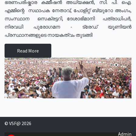
ഭരണപരിഷ്കാര കമ്മീഷൻ അധ്യക്ഷൻ, സി. പി. ഐ.
എമ്മിന്റെ സഥാപക നേതാവ്, പോളിറ്റ് ബ്യുറോ അംഗം,
സംസ്ഥാന സെക്രട്ടറി, ദേശാഭിമാനി പത്രാധിപർ,
നിരവധി പുരോഗമന - ട്രേഡ് യൂണിയൻ
പ്രസ്ഥാനങ്ങളുടെ നായകത്വം തുടങ്ങി
Read More
© VSF@ 2026
Admin