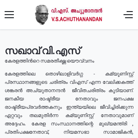
സഖാവ് വി.എസ്
കേരളത്തിൻറെ സമരതീക്ഷ്ണ യൌവ്വനം
കേരളത്തിലെ തൊഴിലാളിവർഗ്ഗ - കമ്യൂണിസ്റ്റ്
പ്രസ്ഥാനങ്ങളുടെ ചരിത്രം വിഎസ് എന്ന വേലിക്കകത്ത്
ശങ്കരൻ അച്യുതാനന്ദൻ ജീവിതചരിത്രം കൂടിയാണ്.
ജനകീയ രാഷ്ട്രീയ നേതാവും ജനപക്ഷ
രാഷ്ട്രീയപ്രവർത്തകനും ഇന്ത്യയിലെ ജീവിച്ചിരിക്കുന്ന
ഏറ്റവും തലമുതിർന്ന കമ്യൂണിസ്റ്റ് നേതാവുമാണ്
അദ്ദേഹം. കേരള സംസ്ഥാനത്തിന്റെ മുഖ്യമന്ത്രി ,
പ്രതിപക്ഷനേതാവ്, നിയമസഭാ സാമാജികൻ,