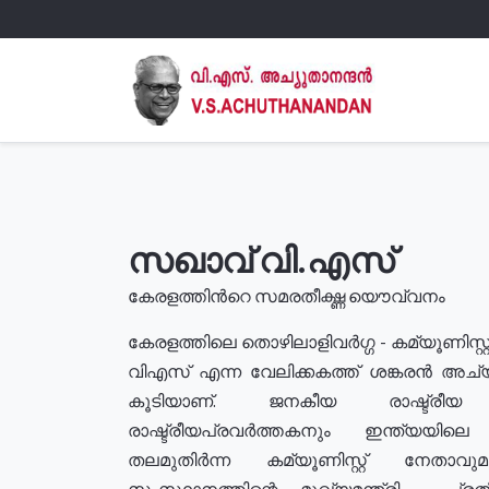
സഖാവ് വി.എസ്
കേരളത്തിൻറെ സമരതീക്ഷ്ണ യൌവ്വനം
കേരളത്തിലെ തൊഴിലാളിവർഗ്ഗ - കമ്യൂണിസ്റ്റ
വിഎസ് എന്ന വേലിക്കകത്ത് ശങ്കരൻ അച്
കൂടിയാണ്. ജനകീയ രാഷ്ട്രീ
രാഷ്ട്രീയപ്രവർത്തകനും ഇന്ത്യയിലെ ജീ
തലമുതിർന്ന കമ്യൂണിസ്റ്റ് നേതാവ
സംസ്ഥാനത്തിന്റെ മുഖ്യമന്ത്രി , പ്