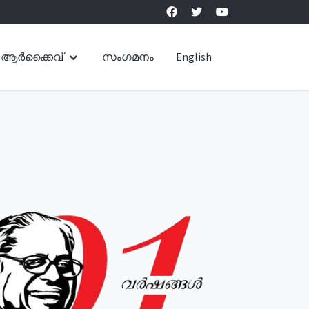
ആർക്കൈവ്
സംഗമനം
English