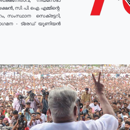
ഷൻ, സി. പി. ഐ. എമ്മിന്റെ
ം, സംസ്ഥാന സെക്രട്ടറി,
രോഗമന - ട്രേഡ് യൂണിയൻ