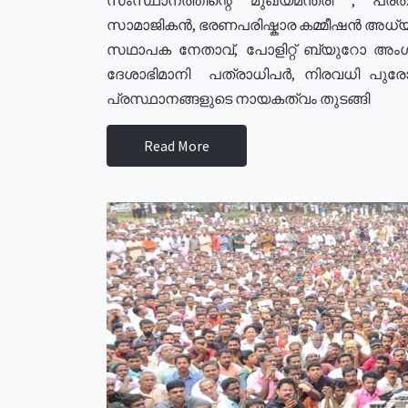
സാമാജികൻ, ഭരണപരിഷ്കാര കമ്മീഷൻ അധ്യക്
സഥാപക നേതാവ്, പോളിറ്റ് ബ്യുറോ അംഗ
ദേശാഭിമാനി പത്രാധിപർ, നിരവധി പു
പ്രസ്ഥാനങ്ങളുടെ നായകത്വം തുടങ്ങി
Read More