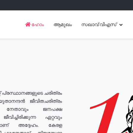
ഹോം
ആമുഖം
സഖാവ് വിഎസ്
് പ്രസ്ഥാനങ്ങളുടെ ചരിത്രം
യുതാനന്ദൻ ജീവിതചരിത്രം
യ നേതാവും ജനപക്ഷ
വിച്ചിരിക്കുന്ന ഏറ്റവും
ുമാണ് അദ്ദേഹം. കേരള
രതിപക്ഷനേതാവ്, നിയമസഭാ