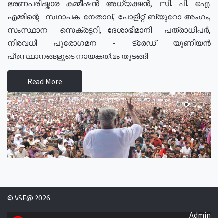
ഭരണപരിഷ്കാര കമ്മീഷൻ അധ്യക്ഷൻ, സി. പി. ഐ.
എമ്മിന്റെ സഥാപക നേതാവ്, പോളിറ്റ് ബ്യുറോ അംഗം,
സംസ്ഥാന സെക്രട്ടറി, ദേശാഭിമാനി പത്രാധിപർ,
നിരവധി പുരോഗമന - ട്രേഡ് യൂണിയൻ
പ്രസ്ഥാനങ്ങളുടെ നായകത്വം തുടങ്ങി
Read More
© VSF@ 2026
Admin