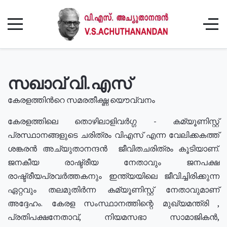
സഖാവ് വി.എസ്
കേരളത്തിൻറെ സമരതീക്ഷ്ണ യൌവ്വനം
കേരളത്തിലെ തൊഴിലാളിവർഗ്ഗ - കമ്യൂണിസ്റ്റ്
പ്രസ്ഥാനങ്ങളുടെ ചരിത്രം വിഎസ് എന്ന വേലിക്കകത്ത്
ശങ്കരൻ അച്യുതാനന്ദൻ ജീവിതചരിത്രം കൂടിയാണ്.
ജനകീയ രാഷ്ട്രീയ നേതാവും ജനപക്ഷ
രാഷ്ട്രീയപ്രവർത്തകനും ഇന്ത്യയിലെ ജീവിച്ചിരിക്കുന്ന
ഏറ്റവും തലമുതിർന്ന കമ്യൂണിസ്റ്റ് നേതാവുമാണ്
അദ്ദേഹം. കേരള സംസ്ഥാനത്തിന്റെ മുഖ്യമന്ത്രി ,
പ്രതിപക്ഷനേതാവ്, നിയമസഭാ സാമാജികൻ,