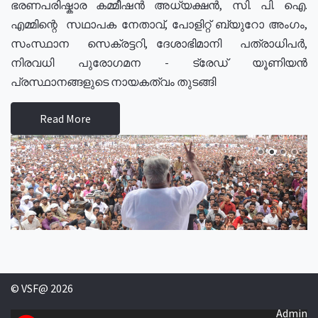
ഭരണപരിഷ്കാര കമ്മീഷൻ അധ്യക്ഷൻ, സി. പി. ഐ.
എമ്മിന്റെ സഥാപക നേതാവ്, പോളിറ്റ് ബ്യുറോ അംഗം,
സംസ്ഥാന സെക്രട്ടറി, ദേശാഭിമാനി പത്രാധിപർ,
നിരവധി പുരോഗമന - ട്രേഡ് യൂണിയൻ
പ്രസ്ഥാനങ്ങളുടെ നായകത്വം തുടങ്ങി
Read More
© VSF@ 2026
Admin