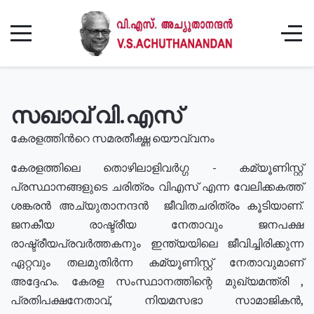
സഖാവ് വി.എസ്
കേരളത്തിൻറെ സമരതീക്ഷ്ണ യൌവ്വനം
കേരളത്തിലെ തൊഴിലാളിവർഗ്ഗ - കമ്യൂണിസ്റ്റ്
പ്രസ്ഥാനങ്ങളുടെ ചരിത്രം വിഎസ് എന്ന വേലിക്കകത്ത്
ശങ്കരൻ അച്യുതാനന്ദൻ ജീവിതചരിത്രം കൂടിയാണ്.
ജനകീയ രാഷ്ട്രീയ നേതാവും ജനപക്ഷ
രാഷ്ട്രീയപ്രവർത്തകനും ഇന്ത്യയിലെ ജീവിച്ചിരിക്കുന്ന
ഏറ്റവും തലമുതിർന്ന കമ്യൂണിസ്റ്റ് നേതാവുമാണ്
അദ്ദേഹം. കേരള സംസ്ഥാനത്തിന്റെ മുഖ്യമന്ത്രി ,
പ്രതിപക്ഷനേതാവ്, നിയമസഭാ സാമാജികൻ,