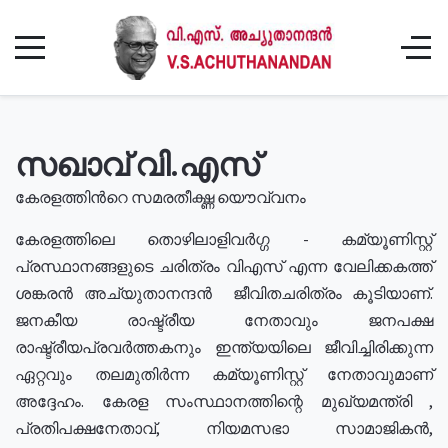
സഖാവ് വി.എസ്
കേരളത്തിൻറെ സമരതീക്ഷ്ണ യൌവ്വനം
കേരളത്തിലെ തൊഴിലാളിവർഗ്ഗ - കമ്യൂണിസ്റ്റ്
പ്രസ്ഥാനങ്ങളുടെ ചരിത്രം വിഎസ് എന്ന വേലിക്കകത്ത്
ശങ്കരൻ അച്യുതാനന്ദൻ ജീവിതചരിത്രം കൂടിയാണ്.
ജനകീയ രാഷ്ട്രീയ നേതാവും ജനപക്ഷ
രാഷ്ട്രീയപ്രവർത്തകനും ഇന്ത്യയിലെ ജീവിച്ചിരിക്കുന്ന
ഏറ്റവും തലമുതിർന്ന കമ്യൂണിസ്റ്റ് നേതാവുമാണ്
അദ്ദേഹം. കേരള സംസ്ഥാനത്തിന്റെ മുഖ്യമന്ത്രി ,
പ്രതിപക്ഷനേതാവ്, നിയമസഭാ സാമാജികൻ,