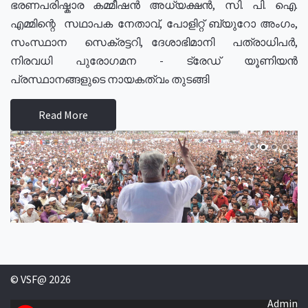
ഭരണപരിഷ്കാര കമ്മീഷൻ അധ്യക്ഷൻ, സി. പി. ഐ.
എമ്മിന്റെ സഥാപക നേതാവ്, പോളിറ്റ് ബ്യുറോ അംഗം,
സംസ്ഥാന സെക്രട്ടറി, ദേശാഭിമാനി പത്രാധിപർ,
നിരവധി പുരോഗമന - ട്രേഡ് യൂണിയൻ
പ്രസ്ഥാനങ്ങളുടെ നായകത്വം തുടങ്ങി
Read More
© VSF@ 2026
Admin