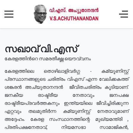
സഖാവ് വി.എസ്
കേരളത്തിൻറെ സമരതീക്ഷ്ണ യൌവ്വനം
കേരളത്തിലെ തൊഴിലാളിവർഗ്ഗ - കമ്യൂണിസ്റ്റ്
പ്രസ്ഥാനങ്ങളുടെ ചരിത്രം വിഎസ് എന്ന വേലിക്കകത്ത്
ശങ്കരൻ അച്യുതാനന്ദൻ ജീവിതചരിത്രം കൂടിയാണ്.
ജനകീയ രാഷ്ട്രീയ നേതാവും ജനപക്ഷ
രാഷ്ട്രീയപ്രവർത്തകനും ഇന്ത്യയിലെ ജീവിച്ചിരിക്കുന്ന
ഏറ്റവും തലമുതിർന്ന കമ്യൂണിസ്റ്റ് നേതാവുമാണ്
അദ്ദേഹം. കേരള സംസ്ഥാനത്തിന്റെ മുഖ്യമന്ത്രി ,
പ്രതിപക്ഷനേതാവ്, നിയമസഭാ സാമാജികൻ,