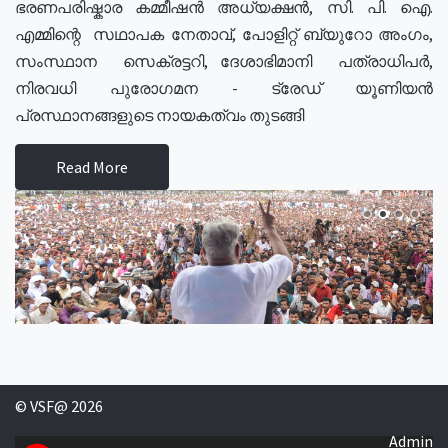
ഭരണപരിഷ്കാര കമ്മീഷൻ അധ്യക്ഷൻ, സി. പി. ഐ.
എമ്മിന്റെ സഥാപക നേതാവ്, പോളിറ്റ് ബ്യുറോ അംഗം,
സംസ്ഥാന സെക്രട്ടറി, ദേശാഭിമാനി പത്രാധിപർ,
നിരവധി പുരോഗമന - ട്രേഡ് യൂണിയൻ
പ്രസ്ഥാനങ്ങളുടെ നായകത്വം തുടങ്ങി
Read More
© VSF@ 2026
Admin