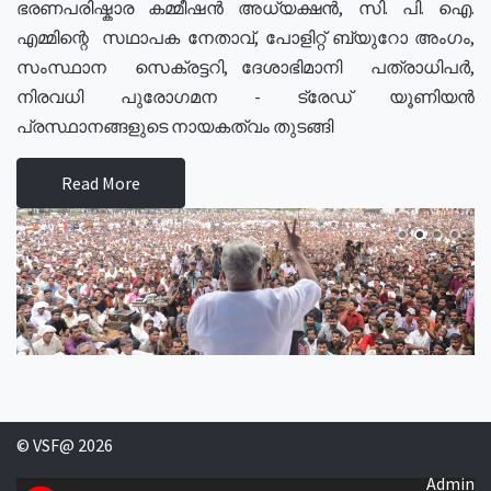
ഭരണപരിഷ്കാര കമ്മീഷൻ അധ്യക്ഷൻ, സി. പി. ഐ.
എമ്മിന്റെ സഥാപക നേതാവ്, പോളിറ്റ് ബ്യുറോ അംഗം,
സംസ്ഥാന സെക്രട്ടറി, ദേശാഭിമാനി പത്രാധിപർ,
നിരവധി പുരോഗമന - ട്രേഡ് യൂണിയൻ
പ്രസ്ഥാനങ്ങളുടെ നായകത്വം തുടങ്ങി
Read More
© VSF@ 2026
Admin