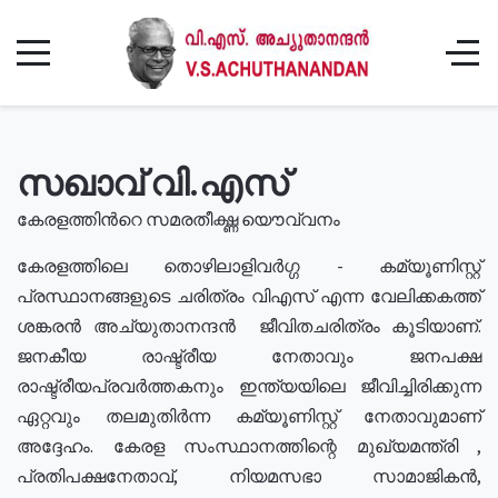
സഖാവ് വി.എസ്
കേരളത്തിൻറെ സമരതീക്ഷ്ണ യൌവ്വനം
കേരളത്തിലെ തൊഴിലാളിവർഗ്ഗ - കമ്യൂണിസ്റ്റ്
പ്രസ്ഥാനങ്ങളുടെ ചരിത്രം വിഎസ് എന്ന വേലിക്കകത്ത്
ശങ്കരൻ അച്യുതാനന്ദൻ ജീവിതചരിത്രം കൂടിയാണ്.
ജനകീയ രാഷ്ട്രീയ നേതാവും ജനപക്ഷ
രാഷ്ട്രീയപ്രവർത്തകനും ഇന്ത്യയിലെ ജീവിച്ചിരിക്കുന്ന
ഏറ്റവും തലമുതിർന്ന കമ്യൂണിസ്റ്റ് നേതാവുമാണ്
അദ്ദേഹം. കേരള സംസ്ഥാനത്തിന്റെ മുഖ്യമന്ത്രി ,
പ്രതിപക്ഷനേതാവ്, നിയമസഭാ സാമാജികൻ,