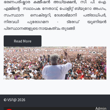
ഭരണപരിഷ്കാര കമ്മീഷൻ അധ്യക്ഷൻ, സി. പി. ഐ.
എമ്മിന്റെ സഥാപക നേതാവ്, പോളിറ്റ് ബ്യുറോ അംഗം,
സംസ്ഥാന സെക്രട്ടറി, ദേശാഭിമാനി പത്രാധിപർ,
നിരവധി പുരോഗമന - ട്രേഡ് യൂണിയൻ
പ്രസ്ഥാനങ്ങളുടെ നായകത്വം തുടങ്ങി
Read More
© VSF@ 2026
Admin