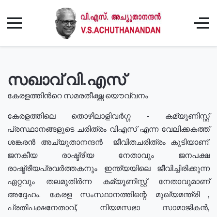
സഖാവ് വി.എസ്
കേരളത്തിൻറെ സമരതീക്ഷ്ണ യൌവ്വനം
കേരളത്തിലെ തൊഴിലാളിവർഗ്ഗ - കമ്യൂണിസ്റ്റ്
പ്രസ്ഥാനങ്ങളുടെ ചരിത്രം വിഎസ് എന്ന വേലിക്കകത്ത്
ശങ്കരൻ അച്യുതാനന്ദൻ ജീവിതചരിത്രം കൂടിയാണ്.
ജനകീയ രാഷ്ട്രീയ നേതാവും ജനപക്ഷ
രാഷ്ട്രീയപ്രവർത്തകനും ഇന്ത്യയിലെ ജീവിച്ചിരിക്കുന്ന
ഏറ്റവും തലമുതിർന്ന കമ്യൂണിസ്റ്റ് നേതാവുമാണ്
അദ്ദേഹം. കേരള സംസ്ഥാനത്തിന്റെ മുഖ്യമന്ത്രി ,
പ്രതിപക്ഷനേതാവ്, നിയമസഭാ സാമാജികൻ,