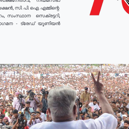
ഷൻ, സി. പി. ഐ. എമ്മിന്റെ
ം, സംസ്ഥാന സെക്രട്ടറി,
രോഗമന - ട്രേഡ് യൂണിയൻ