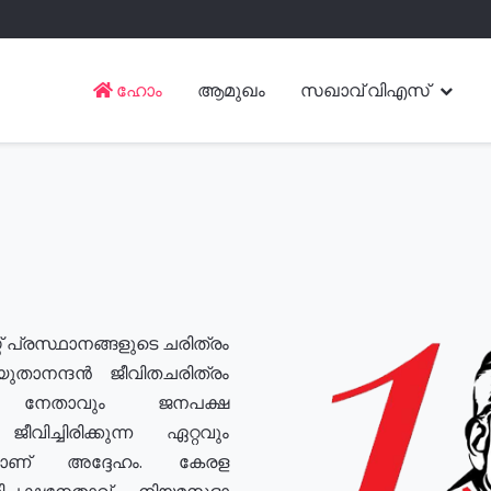
ഹോം
ആമുഖം
സഖാവ് വിഎസ്
് പ്രസ്ഥാനങ്ങളുടെ ചരിത്രം
യുതാനന്ദൻ ജീവിതചരിത്രം
യ നേതാവും ജനപക്ഷ
വിച്ചിരിക്കുന്ന ഏറ്റവും
ുമാണ് അദ്ദേഹം. കേരള
രതിപക്ഷനേതാവ്, നിയമസഭാ