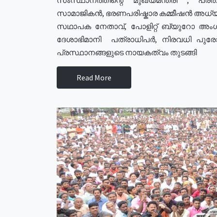
സാമാജികൻ, ഭരണപരിഷ്കാര കമ്മീഷൻ അധ്യക്
സഥാപക നേതാവ്, പോളിറ്റ് ബ്യുറോ അംഗ
ദേശാഭിമാനി പത്രാധിപർ, നിരവധി പു
പ്രസ്ഥാനങ്ങളുടെ നായകത്വം തുടങ്ങി
Read More