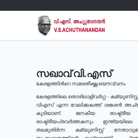
സഖാവ് വി.എസ്
കേരളത്തിൻറെ സമരതീക്ഷ്ണ യൌവ്വനം
കേരളത്തിലെ തൊഴിലാളിവർഗ്ഗ - കമ്യൂണിസ്റ്റ
വിഎസ് എന്ന വേലിക്കകത്ത് ശങ്കരൻ അച്
കൂടിയാണ്. ജനകീയ രാഷ്ട്രീ
രാഷ്ട്രീയപ്രവർത്തകനും ഇന്ത്യയിലെ ജീ
തലമുതിർന്ന കമ്യൂണിസ്റ്റ് നേതാവ
സംസ്ഥാനത്തിന്റെ മുഖ്യമന്ത്രി , പ്