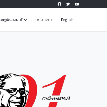
ആർക്കൈവ്
സംഗമനം
English