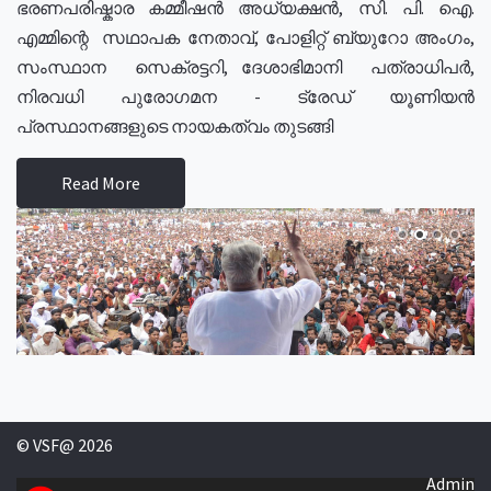
ഭരണപരിഷ്കാര കമ്മീഷൻ അധ്യക്ഷൻ, സി. പി. ഐ.
എമ്മിന്റെ സഥാപക നേതാവ്, പോളിറ്റ് ബ്യുറോ അംഗം,
സംസ്ഥാന സെക്രട്ടറി, ദേശാഭിമാനി പത്രാധിപർ,
നിരവധി പുരോഗമന - ട്രേഡ് യൂണിയൻ
പ്രസ്ഥാനങ്ങളുടെ നായകത്വം തുടങ്ങി
Read More
© VSF@ 2026
Admin