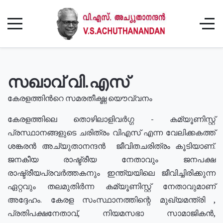
സഖാവ് വി.എസ്
കേരളത്തിൻറെ സമരതീക്ഷ്ണ യൌവ്വനം
കേരളത്തിലെ തൊഴിലാളിവർഗ്ഗ - കമ്യൂണിസ്റ്റ്
പ്രസ്ഥാനങ്ങളുടെ ചരിത്രം വിഎസ് എന്ന വേലിക്കകത്ത്
ശങ്കരൻ അച്യുതാനന്ദൻ ജീവിതചരിത്രം കൂടിയാണ്.
ജനകീയ രാഷ്ട്രീയ നേതാവും ജനപക്ഷ
രാഷ്ട്രീയപ്രവർത്തകനും ഇന്ത്യയിലെ ജീവിച്ചിരിക്കുന്ന
ഏറ്റവും തലമുതിർന്ന കമ്യൂണിസ്റ്റ് നേതാവുമാണ്
അദ്ദേഹം. കേരള സംസ്ഥാനത്തിന്റെ മുഖ്യമന്ത്രി ,
പ്രതിപക്ഷനേതാവ്, നിയമസഭാ സാമാജികൻ,