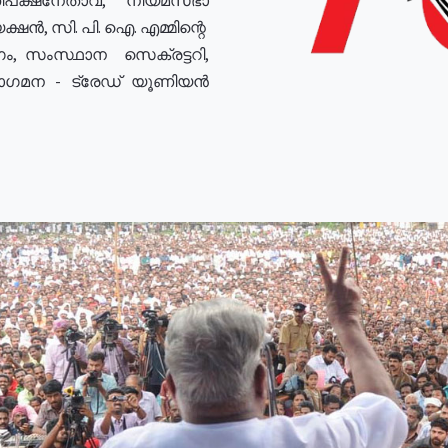
ഷൻ, സി. പി. ഐ. എമ്മിന്റെ
ം, സംസ്ഥാന സെക്രട്ടറി,
രോഗമന - ട്രേഡ് യൂണിയൻ