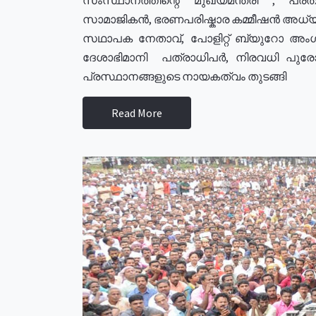
സാമാജികൻ, ഭരണപരിഷ്കാര കമ്മീഷൻ അധ്യക്
സഥാപക നേതാവ്, പോളിറ്റ് ബ്യുറോ അംഗ
ദേശാഭിമാനി പത്രാധിപർ, നിരവധി പു
പ്രസ്ഥാനങ്ങളുടെ നായകത്വം തുടങ്ങി
Read More