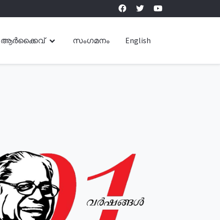
ആർക്കൈവ്
സംഗമനം
English