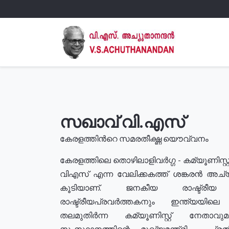
സഖാവ് വി.എസ്
കേരളത്തിൻറെ സമരതീക്ഷ്ണ യൌവ്വനം
കേരളത്തിലെ തൊഴിലാളിവർഗ്ഗ - കമ്യൂണിസ്റ്റ
വിഎസ് എന്ന വേലിക്കകത്ത് ശങ്കരൻ അച്
കൂടിയാണ്. ജനകീയ രാഷ്ട്രീ
രാഷ്ട്രീയപ്രവർത്തകനും ഇന്ത്യയിലെ ജീ
തലമുതിർന്ന കമ്യൂണിസ്റ്റ് നേതാവ
സംസ്ഥാനത്തിന്റെ മുഖ്യമന്ത്രി , പ്