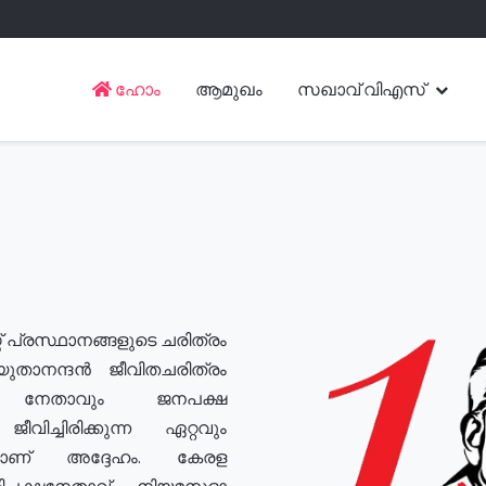
ഹോം
ആമുഖം
സഖാവ് വിഎസ്
് പ്രസ്ഥാനങ്ങളുടെ ചരിത്രം
യുതാനന്ദൻ ജീവിതചരിത്രം
യ നേതാവും ജനപക്ഷ
വിച്ചിരിക്കുന്ന ഏറ്റവും
ുമാണ് അദ്ദേഹം. കേരള
രതിപക്ഷനേതാവ്, നിയമസഭാ