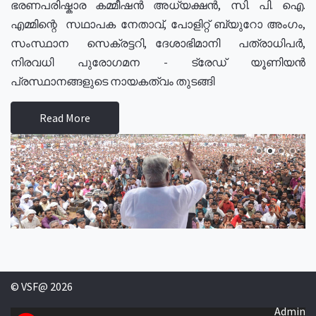
ഭരണപരിഷ്കാര കമ്മീഷൻ അധ്യക്ഷൻ, സി. പി. ഐ.
എമ്മിന്റെ സഥാപക നേതാവ്, പോളിറ്റ് ബ്യുറോ അംഗം,
സംസ്ഥാന സെക്രട്ടറി, ദേശാഭിമാനി പത്രാധിപർ,
നിരവധി പുരോഗമന - ട്രേഡ് യൂണിയൻ
പ്രസ്ഥാനങ്ങളുടെ നായകത്വം തുടങ്ങി
Read More
© VSF@ 2026
Admin