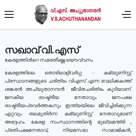
സഖാവ് വി.എസ്
കേരളത്തിൻറെ സമരതീക്ഷ്ണ യൌവ്വനം
കേരളത്തിലെ തൊഴിലാളിവർഗ്ഗ - കമ്യൂണിസ്റ്റ്
പ്രസ്ഥാനങ്ങളുടെ ചരിത്രം വിഎസ് എന്ന വേലിക്കകത്ത്
ശങ്കരൻ അച്യുതാനന്ദൻ ജീവിതചരിത്രം കൂടിയാണ്.
ജനകീയ രാഷ്ട്രീയ നേതാവും ജനപക്ഷ
രാഷ്ട്രീയപ്രവർത്തകനും ഇന്ത്യയിലെ ജീവിച്ചിരിക്കുന്ന
ഏറ്റവും തലമുതിർന്ന കമ്യൂണിസ്റ്റ് നേതാവുമാണ്
അദ്ദേഹം. കേരള സംസ്ഥാനത്തിന്റെ മുഖ്യമന്ത്രി ,
പ്രതിപക്ഷനേതാവ്, നിയമസഭാ സാമാജികൻ,