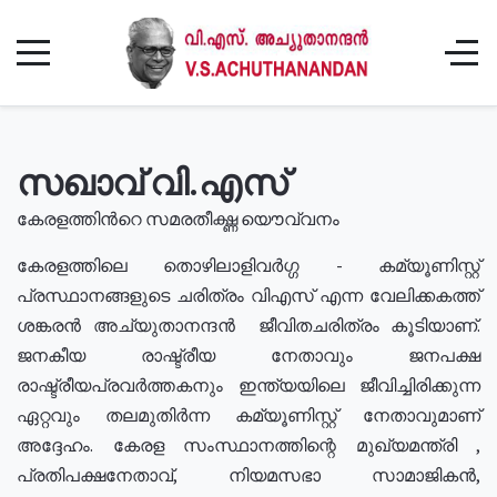
സഖാവ് വി.എസ്
കേരളത്തിൻറെ സമരതീക്ഷ്ണ യൌവ്വനം
കേരളത്തിലെ തൊഴിലാളിവർഗ്ഗ - കമ്യൂണിസ്റ്റ്
പ്രസ്ഥാനങ്ങളുടെ ചരിത്രം വിഎസ് എന്ന വേലിക്കകത്ത്
ശങ്കരൻ അച്യുതാനന്ദൻ ജീവിതചരിത്രം കൂടിയാണ്.
ജനകീയ രാഷ്ട്രീയ നേതാവും ജനപക്ഷ
രാഷ്ട്രീയപ്രവർത്തകനും ഇന്ത്യയിലെ ജീവിച്ചിരിക്കുന്ന
ഏറ്റവും തലമുതിർന്ന കമ്യൂണിസ്റ്റ് നേതാവുമാണ്
അദ്ദേഹം. കേരള സംസ്ഥാനത്തിന്റെ മുഖ്യമന്ത്രി ,
പ്രതിപക്ഷനേതാവ്, നിയമസഭാ സാമാജികൻ,