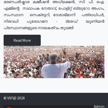
ഭരണപരിഷ്കാര കമ്മീഷൻ അധ്യക്ഷൻ, സി. പി. ഐ.
എമ്മിന്റെ സഥാപക നേതാവ്, പോളിറ്റ് ബ്യുറോ അംഗം,
സംസ്ഥാന സെക്രട്ടറി, ദേശാഭിമാനി പത്രാധിപർ,
നിരവധി പുരോഗമന - ട്രേഡ് യൂണിയൻ
പ്രസ്ഥാനങ്ങളുടെ നായകത്വം തുടങ്ങി
Read More
© VSF@ 2026
Admin