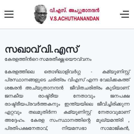
സഖാവ് വി.എസ്
കേരളത്തിൻറെ സമരതീക്ഷ്ണ യൌവ്വനം
കേരളത്തിലെ തൊഴിലാളിവർഗ്ഗ - കമ്യൂണിസ്റ്റ്
പ്രസ്ഥാനങ്ങളുടെ ചരിത്രം വിഎസ് എന്ന വേലിക്കകത്ത്
ശങ്കരൻ അച്യുതാനന്ദൻ ജീവിതചരിത്രം കൂടിയാണ്.
ജനകീയ രാഷ്ട്രീയ നേതാവും ജനപക്ഷ
രാഷ്ട്രീയപ്രവർത്തകനും ഇന്ത്യയിലെ ജീവിച്ചിരിക്കുന്ന
ഏറ്റവും തലമുതിർന്ന കമ്യൂണിസ്റ്റ് നേതാവുമാണ്
അദ്ദേഹം. കേരള സംസ്ഥാനത്തിന്റെ മുഖ്യമന്ത്രി ,
പ്രതിപക്ഷനേതാവ്, നിയമസഭാ സാമാജികൻ,