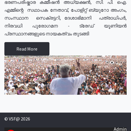
ഭരണപരിഷ്കാര കമ്മീഷൻ അധ്യക്ഷൻ, സി. പി. ഐ.
എമ്മിന്റെ സഥാപക നേതാവ്, പോളിറ്റ് ബ്യുറോ അംഗം,
സംസ്ഥാന സെക്രട്ടറി, ദേശാഭിമാനി പത്രാധിപർ,
നിരവധി പുരോഗമന - ട്രേഡ് യൂണിയൻ
പ്രസ്ഥാനങ്ങളുടെ നായകത്വം തുടങ്ങി
Read More
© VSF@ 2026
Admin