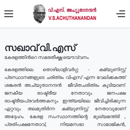
സഖാവ് വി.എസ്
കേരളത്തിൻറെ സമരതീക്ഷ്ണ യൌവ്വനം
കേരളത്തിലെ തൊഴിലാളിവർഗ്ഗ - കമ്യൂണിസ്റ്റ്
പ്രസ്ഥാനങ്ങളുടെ ചരിത്രം വിഎസ് എന്ന വേലിക്കകത്ത്
ശങ്കരൻ അച്യുതാനന്ദൻ ജീവിതചരിത്രം കൂടിയാണ്.
ജനകീയ രാഷ്ട്രീയ നേതാവും ജനപക്ഷ
രാഷ്ട്രീയപ്രവർത്തകനും ഇന്ത്യയിലെ ജീവിച്ചിരിക്കുന്ന
ഏറ്റവും തലമുതിർന്ന കമ്യൂണിസ്റ്റ് നേതാവുമാണ്
അദ്ദേഹം. കേരള സംസ്ഥാനത്തിന്റെ മുഖ്യമന്ത്രി ,
പ്രതിപക്ഷനേതാവ്, നിയമസഭാ സാമാജികൻ,