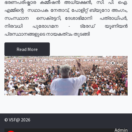
ഭരണപരിഷ്കാര കമ്മീഷൻ അധ്യക്ഷൻ, സി. പി. ഐ.
എമ്മിന്റെ സഥാപക നേതാവ്, പോളിറ്റ് ബ്യുറോ അംഗം,
സംസ്ഥാന സെക്രട്ടറി, ദേശാഭിമാനി പത്രാധിപർ,
നിരവധി പുരോഗമന - ട്രേഡ് യൂണിയൻ
പ്രസ്ഥാനങ്ങളുടെ നായകത്വം തുടങ്ങി
Read More
© VSF@ 2026
Admin