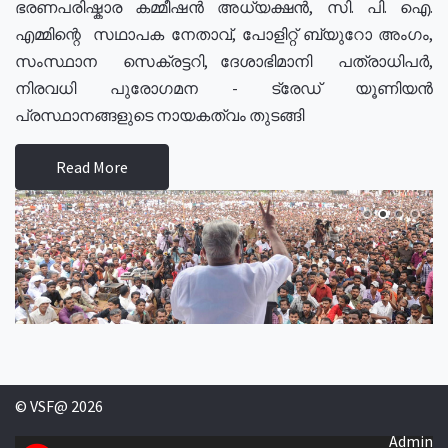
ഭരണപരിഷ്കാര കമ്മീഷൻ അധ്യക്ഷൻ, സി. പി. ഐ.
എമ്മിന്റെ സഥാപക നേതാവ്, പോളിറ്റ് ബ്യുറോ അംഗം,
സംസ്ഥാന സെക്രട്ടറി, ദേശാഭിമാനി പത്രാധിപർ,
നിരവധി പുരോഗമന - ട്രേഡ് യൂണിയൻ
പ്രസ്ഥാനങ്ങളുടെ നായകത്വം തുടങ്ങി
Read More
© VSF@ 2026
Admin