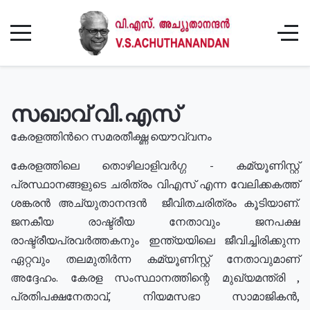
സഖാവ് വി.എസ്
കേരളത്തിൻറെ സമരതീക്ഷ്ണ യൌവ്വനം
കേരളത്തിലെ തൊഴിലാളിവർഗ്ഗ - കമ്യൂണിസ്റ്റ്
പ്രസ്ഥാനങ്ങളുടെ ചരിത്രം വിഎസ് എന്ന വേലിക്കകത്ത്
ശങ്കരൻ അച്യുതാനന്ദൻ ജീവിതചരിത്രം കൂടിയാണ്.
ജനകീയ രാഷ്ട്രീയ നേതാവും ജനപക്ഷ
രാഷ്ട്രീയപ്രവർത്തകനും ഇന്ത്യയിലെ ജീവിച്ചിരിക്കുന്ന
ഏറ്റവും തലമുതിർന്ന കമ്യൂണിസ്റ്റ് നേതാവുമാണ്
അദ്ദേഹം. കേരള സംസ്ഥാനത്തിന്റെ മുഖ്യമന്ത്രി ,
പ്രതിപക്ഷനേതാവ്, നിയമസഭാ സാമാജികൻ,