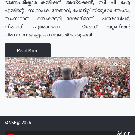
ഭരണപരിഷ്കാര കമ്മീഷൻ അധ്യക്ഷൻ, സി. പി. ഐ.
എമ്മിന്റെ സഥാപക നേതാവ്, പോളിറ്റ് ബ്യുറോ അംഗം,
സംസ്ഥാന സെക്രട്ടറി, ദേശാഭിമാനി പത്രാധിപർ,
നിരവധി പുരോഗമന - ട്രേഡ് യൂണിയൻ
പ്രസ്ഥാനങ്ങളുടെ നായകത്വം തുടങ്ങി
Read More
© VSF@ 2026
Admin