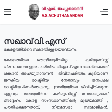
സഖാവ് വി.എസ്
കേരളത്തിൻറെ സമരതീക്ഷ്ണ യൌവ്വനം
കേരളത്തിലെ തൊഴിലാളിവർഗ്ഗ - കമ്യൂണിസ്റ്റ്
പ്രസ്ഥാനങ്ങളുടെ ചരിത്രം വിഎസ് എന്ന വേലിക്കകത്ത്
ശങ്കരൻ അച്യുതാനന്ദൻ ജീവിതചരിത്രം കൂടിയാണ്.
ജനകീയ രാഷ്ട്രീയ നേതാവും ജനപക്ഷ
രാഷ്ട്രീയപ്രവർത്തകനും ഇന്ത്യയിലെ ജീവിച്ചിരിക്കുന്ന
ഏറ്റവും തലമുതിർന്ന കമ്യൂണിസ്റ്റ് നേതാവുമാണ്
അദ്ദേഹം. കേരള സംസ്ഥാനത്തിന്റെ മുഖ്യമന്ത്രി ,
പ്രതിപക്ഷനേതാവ്, നിയമസഭാ സാമാജികൻ,