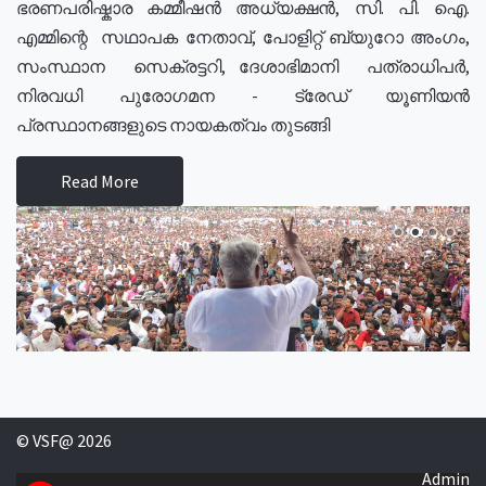
ഭരണപരിഷ്കാര കമ്മീഷൻ അധ്യക്ഷൻ, സി. പി. ഐ.
എമ്മിന്റെ സഥാപക നേതാവ്, പോളിറ്റ് ബ്യുറോ അംഗം,
സംസ്ഥാന സെക്രട്ടറി, ദേശാഭിമാനി പത്രാധിപർ,
നിരവധി പുരോഗമന - ട്രേഡ് യൂണിയൻ
പ്രസ്ഥാനങ്ങളുടെ നായകത്വം തുടങ്ങി
Read More
© VSF@ 2026
Admin