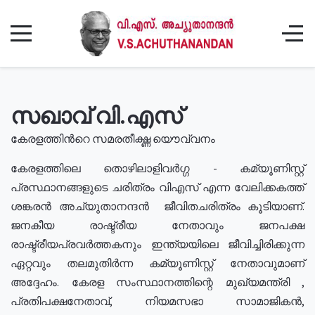
സഖാവ് വി.എസ്
കേരളത്തിൻറെ സമരതീക്ഷ്ണ യൌവ്വനം
കേരളത്തിലെ തൊഴിലാളിവർഗ്ഗ - കമ്യൂണിസ്റ്റ്
പ്രസ്ഥാനങ്ങളുടെ ചരിത്രം വിഎസ് എന്ന വേലിക്കകത്ത്
ശങ്കരൻ അച്യുതാനന്ദൻ ജീവിതചരിത്രം കൂടിയാണ്.
ജനകീയ രാഷ്ട്രീയ നേതാവും ജനപക്ഷ
രാഷ്ട്രീയപ്രവർത്തകനും ഇന്ത്യയിലെ ജീവിച്ചിരിക്കുന്ന
ഏറ്റവും തലമുതിർന്ന കമ്യൂണിസ്റ്റ് നേതാവുമാണ്
അദ്ദേഹം. കേരള സംസ്ഥാനത്തിന്റെ മുഖ്യമന്ത്രി ,
പ്രതിപക്ഷനേതാവ്, നിയമസഭാ സാമാജികൻ,