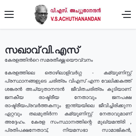
സഖാവ് വി.എസ്
കേരളത്തിൻറെ സമരതീക്ഷ്ണ യൌവ്വനം
കേരളത്തിലെ തൊഴിലാളിവർഗ്ഗ - കമ്യൂണിസ്റ്റ്
പ്രസ്ഥാനങ്ങളുടെ ചരിത്രം വിഎസ് എന്ന വേലിക്കകത്ത്
ശങ്കരൻ അച്യുതാനന്ദൻ ജീവിതചരിത്രം കൂടിയാണ്.
ജനകീയ രാഷ്ട്രീയ നേതാവും ജനപക്ഷ
രാഷ്ട്രീയപ്രവർത്തകനും ഇന്ത്യയിലെ ജീവിച്ചിരിക്കുന്ന
ഏറ്റവും തലമുതിർന്ന കമ്യൂണിസ്റ്റ് നേതാവുമാണ്
അദ്ദേഹം. കേരള സംസ്ഥാനത്തിന്റെ മുഖ്യമന്ത്രി ,
പ്രതിപക്ഷനേതാവ്, നിയമസഭാ സാമാജികൻ,