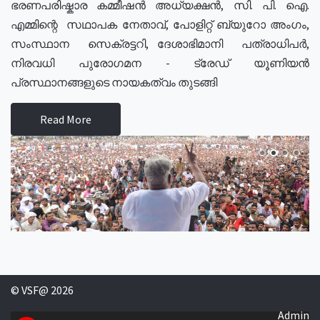
ഭരണപരിഷ്കാര കമ്മീഷൻ അധ്യക്ഷൻ, സി. പി. ഐ.
എമ്മിന്റെ സഥാപക നേതാവ്, പോളിറ്റ് ബ്യുറോ അംഗം,
സംസ്ഥാന സെക്രട്ടറി, ദേശാഭിമാനി പത്രാധിപർ,
നിരവധി പുരോഗമന - ട്രേഡ് യൂണിയൻ
പ്രസ്ഥാനങ്ങളുടെ നായകത്വം തുടങ്ങി
Read More
© VSF@ 2026
Admin