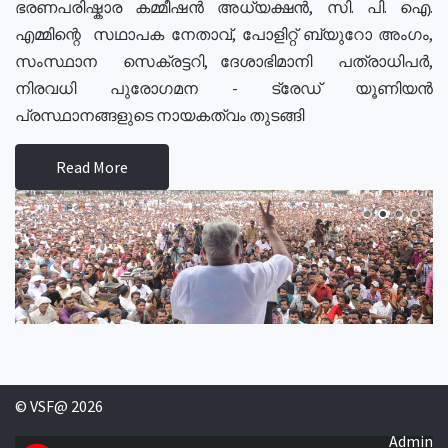
ഭരണപരിഷ്കാര കമ്മീഷൻ അധ്യക്ഷൻ, സി. പി. ഐ.
എമ്മിന്റെ സഥാപക നേതാവ്, പോളിറ്റ് ബ്യുറോ അംഗം,
സംസ്ഥാന സെക്രട്ടറി, ദേശാഭിമാനി പത്രാധിപർ,
നിരവധി പുരോഗമന - ട്രേഡ് യൂണിയൻ
പ്രസ്ഥാനങ്ങളുടെ നായകത്വം തുടങ്ങി
Read More
© VSF@ 2026
Admin