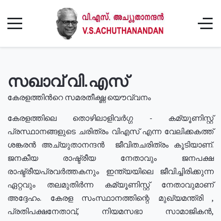
സഖാവ് വി.എസ്
കേരളത്തിൻറെ സമരതീക്ഷ്ണ യൌവ്വനം
കേരളത്തിലെ തൊഴിലാളിവർഗ്ഗ - കമ്യൂണിസ്റ്റ്
പ്രസ്ഥാനങ്ങളുടെ ചരിത്രം വിഎസ് എന്ന വേലിക്കകത്ത്
ശങ്കരൻ അച്യുതാനന്ദൻ ജീവിതചരിത്രം കൂടിയാണ്.
ജനകീയ രാഷ്ട്രീയ നേതാവും ജനപക്ഷ
രാഷ്ട്രീയപ്രവർത്തകനും ഇന്ത്യയിലെ ജീവിച്ചിരിക്കുന്ന
ഏറ്റവും തലമുതിർന്ന കമ്യൂണിസ്റ്റ് നേതാവുമാണ്
അദ്ദേഹം. കേരള സംസ്ഥാനത്തിന്റെ മുഖ്യമന്ത്രി ,
പ്രതിപക്ഷനേതാവ്, നിയമസഭാ സാമാജികൻ,