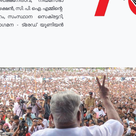
ഷൻ, സി. പി. ഐ. എമ്മിന്റെ
ം, സംസ്ഥാന സെക്രട്ടറി,
രോഗമന - ട്രേഡ് യൂണിയൻ