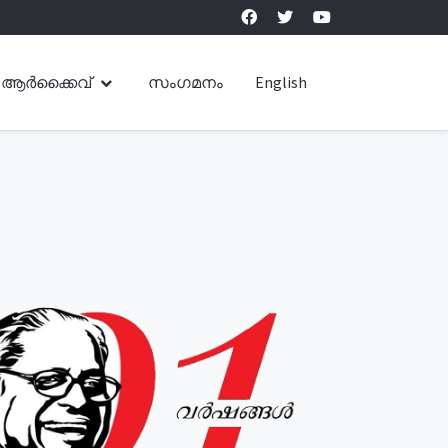
ആർക്കൈവ്
സംഗമനം
English