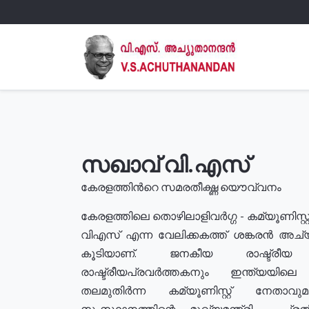
സഖാവ് വി.എസ്
കേരളത്തിൻറെ സമരതീക്ഷ്ണ യൌവ്വനം
കേരളത്തിലെ തൊഴിലാളിവർഗ്ഗ - കമ്യൂണിസ്റ്റ
വിഎസ് എന്ന വേലിക്കകത്ത് ശങ്കരൻ അച്
കൂടിയാണ്. ജനകീയ രാഷ്ട്രീ
രാഷ്ട്രീയപ്രവർത്തകനും ഇന്ത്യയിലെ ജീ
തലമുതിർന്ന കമ്യൂണിസ്റ്റ് നേതാവ
സംസ്ഥാനത്തിന്റെ മുഖ്യമന്ത്രി , പ്