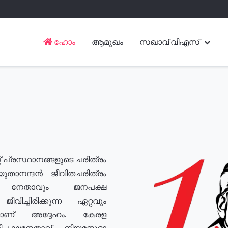
ഹോം
ആമുഖം
സഖാവ് വിഎസ്
് പ്രസ്ഥാനങ്ങളുടെ ചരിത്രം
യുതാനന്ദൻ ജീവിതചരിത്രം
യ നേതാവും ജനപക്ഷ
വിച്ചിരിക്കുന്ന ഏറ്റവും
ുമാണ് അദ്ദേഹം. കേരള
രതിപക്ഷനേതാവ്, നിയമസഭാ