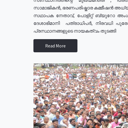
സാമാജികൻ, ഭരണപരിഷ്കാര കമ്മീഷൻ അധ്യക്
സഥാപക നേതാവ്, പോളിറ്റ് ബ്യുറോ അംഗ
ദേശാഭിമാനി പത്രാധിപർ, നിരവധി പു
പ്രസ്ഥാനങ്ങളുടെ നായകത്വം തുടങ്ങി
Read More