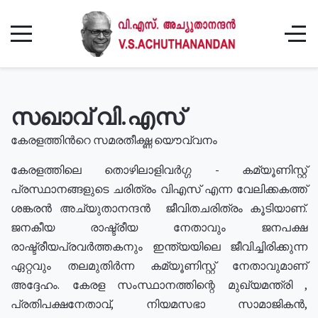
സഖാവ് വി.എസ്
കേരളത്തിൻറെ സമരതീക്ഷ്ണ യൌവ്വനം
കേരളത്തിലെ തൊഴിലാളിവർഗ്ഗ - കമ്യൂണിസ്റ്റ്
പ്രസ്ഥാനങ്ങളുടെ ചരിത്രം വിഎസ് എന്ന വേലിക്കകത്ത്
ശങ്കരൻ അച്യുതാനന്ദൻ ജീവിതചരിത്രം കൂടിയാണ്.
ജനകീയ രാഷ്ട്രീയ നേതാവും ജനപക്ഷ
രാഷ്ട്രീയപ്രവർത്തകനും ഇന്ത്യയിലെ ജീവിച്ചിരിക്കുന്ന
ഏറ്റവും തലമുതിർന്ന കമ്യൂണിസ്റ്റ് നേതാവുമാണ്
അദ്ദേഹം. കേരള സംസ്ഥാനത്തിന്റെ മുഖ്യമന്ത്രി ,
പ്രതിപക്ഷനേതാവ്, നിയമസഭാ സാമാജികൻ,