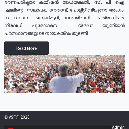
ഭരണപരിഷ്കാര കമ്മീഷൻ അധ്യക്ഷൻ, സി. പി. ഐ.
എമ്മിന്റെ സഥാപക നേതാവ്, പോളിറ്റ് ബ്യുറോ അംഗം,
സംസ്ഥാന സെക്രട്ടറി, ദേശാഭിമാനി പത്രാധിപർ,
നിരവധി പുരോഗമന - ട്രേഡ് യൂണിയൻ
പ്രസ്ഥാനങ്ങളുടെ നായകത്വം തുടങ്ങി
Read More
© VSF@ 2026
Admin