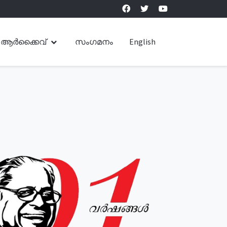
ആർക്കൈവ്
സംഗമനം
English