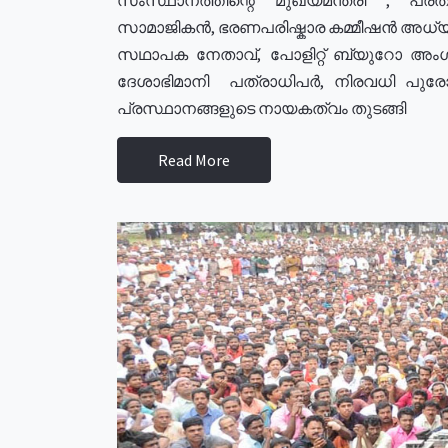
സാമാജികൻ, ഭരണപരിഷ്കാര കമ്മീഷൻ അധ്യക്
സഥാപക നേതാവ്, പോളിറ്റ് ബ്യുറോ അംഗ
ദേശാഭിമാനി പത്രാധിപർ, നിരവധി പു
പ്രസ്ഥാനങ്ങളുടെ നായകത്വം തുടങ്ങി
Read More