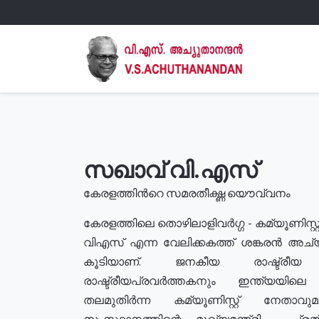
സഖാവ് വി.എസ്
കേരളത്തിൻറെ സമരതീക്ഷ്ണ യൌവ്വനം
കേരളത്തിലെ തൊഴിലാളിവർഗ്ഗ - കമ്യൂണിസ്റ്റ
വിഎസ് എന്ന വേലിക്കകത്ത് ശങ്കരൻ അച്
കൂടിയാണ്. ജനകീയ രാഷ്ട്രീ
രാഷ്ട്രീയപ്രവർത്തകനും ഇന്ത്യയിലെ ജീ
തലമുതിർന്ന കമ്യൂണിസ്റ്റ് നേതാവ
സംസ്ഥാനത്തിന്റെ മുഖ്യമന്ത്രി , പ്