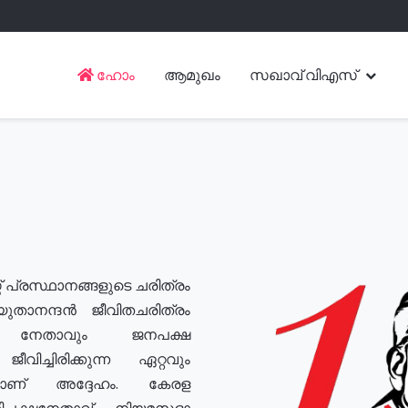
ഹോം
ആമുഖം
സഖാവ് വിഎസ്
് പ്രസ്ഥാനങ്ങളുടെ ചരിത്രം
യുതാനന്ദൻ ജീവിതചരിത്രം
യ നേതാവും ജനപക്ഷ
വിച്ചിരിക്കുന്ന ഏറ്റവും
ുമാണ് അദ്ദേഹം. കേരള
രതിപക്ഷനേതാവ്, നിയമസഭാ