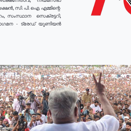
ഷൻ, സി. പി. ഐ. എമ്മിന്റെ
ം, സംസ്ഥാന സെക്രട്ടറി,
രോഗമന - ട്രേഡ് യൂണിയൻ