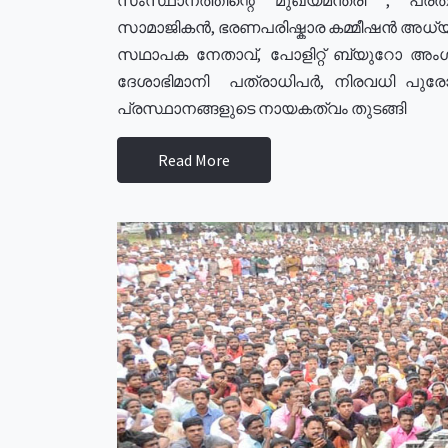
സാമാജികൻ, ഭരണപരിഷ്കാര കമ്മീഷൻ അധ്യക്
സഥാപക നേതാവ്, പോളിറ്റ് ബ്യുറോ അംഗ
ദേശാഭിമാനി പത്രാധിപർ, നിരവധി പു
പ്രസ്ഥാനങ്ങളുടെ നായകത്വം തുടങ്ങി
Read More