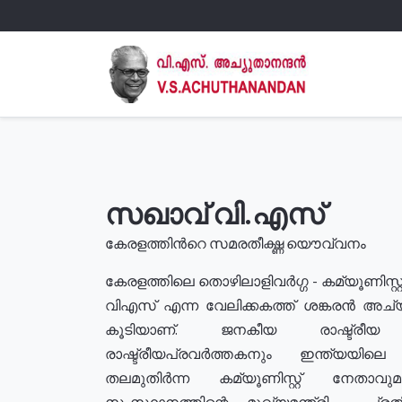
സഖാവ് വി.എസ്
കേരളത്തിൻറെ സമരതീക്ഷ്ണ യൌവ്വനം
കേരളത്തിലെ തൊഴിലാളിവർഗ്ഗ - കമ്യൂണിസ്റ്റ
വിഎസ് എന്ന വേലിക്കകത്ത് ശങ്കരൻ അച്
കൂടിയാണ്. ജനകീയ രാഷ്ട്രീ
രാഷ്ട്രീയപ്രവർത്തകനും ഇന്ത്യയിലെ ജീ
തലമുതിർന്ന കമ്യൂണിസ്റ്റ് നേതാവ
സംസ്ഥാനത്തിന്റെ മുഖ്യമന്ത്രി , പ്