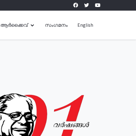
ആർക്കൈവ്
സംഗമനം
English