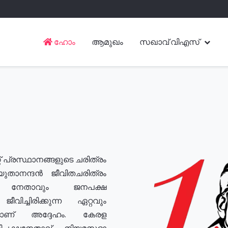
ഹോം
ആമുഖം
സഖാവ് വിഎസ്
് പ്രസ്ഥാനങ്ങളുടെ ചരിത്രം
യുതാനന്ദൻ ജീവിതചരിത്രം
യ നേതാവും ജനപക്ഷ
വിച്ചിരിക്കുന്ന ഏറ്റവും
ുമാണ് അദ്ദേഹം. കേരള
രതിപക്ഷനേതാവ്, നിയമസഭാ