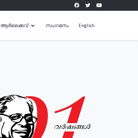
ആർക്കൈവ്
സംഗമനം
English