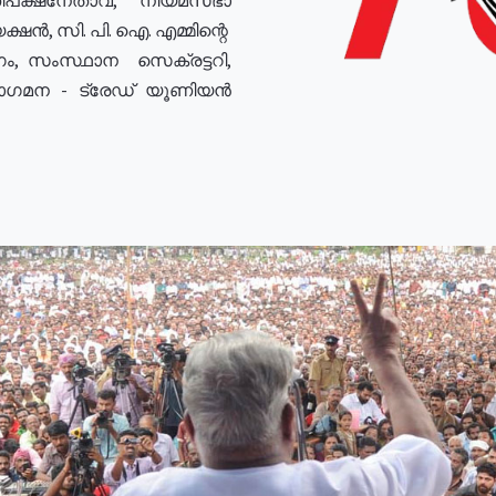
ഷൻ, സി. പി. ഐ. എമ്മിന്റെ
ം, സംസ്ഥാന സെക്രട്ടറി,
രോഗമന - ട്രേഡ് യൂണിയൻ