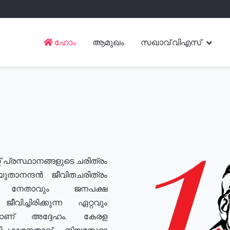
ഹോം
ആമുഖം
സഖാവ് വിഎസ്
് പ്രസ്ഥാനങ്ങളുടെ ചരിത്രം
യുതാനന്ദൻ ജീവിതചരിത്രം
യ നേതാവും ജനപക്ഷ
വിച്ചിരിക്കുന്ന ഏറ്റവും
ുമാണ് അദ്ദേഹം. കേരള
രതിപക്ഷനേതാവ്, നിയമസഭാ