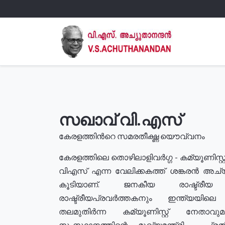
സഖാവ് വി.എസ്
കേരളത്തിൻറെ സമരതീക്ഷ്ണ യൌവ്വനം
കേരളത്തിലെ തൊഴിലാളിവർഗ്ഗ - കമ്യൂണിസ്റ്റ
വിഎസ് എന്ന വേലിക്കകത്ത് ശങ്കരൻ അച്
കൂടിയാണ്. ജനകീയ രാഷ്ട്രീ
രാഷ്ട്രീയപ്രവർത്തകനും ഇന്ത്യയിലെ ജീ
തലമുതിർന്ന കമ്യൂണിസ്റ്റ് നേതാവ
സംസ്ഥാനത്തിന്റെ മുഖ്യമന്ത്രി , പ്