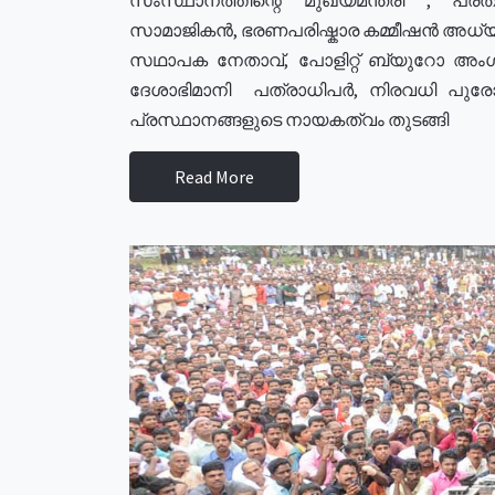
സാമാജികൻ, ഭരണപരിഷ്കാര കമ്മീഷൻ അധ്യക്
സഥാപക നേതാവ്, പോളിറ്റ് ബ്യുറോ അംഗ
ദേശാഭിമാനി പത്രാധിപർ, നിരവധി പു
പ്രസ്ഥാനങ്ങളുടെ നായകത്വം തുടങ്ങി
Read More