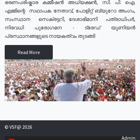
ഭരണപരിഷ്കാര കമ്മീഷൻ അധ്യക്ഷൻ, സി. പി. ഐ.
എമ്മിന്റെ സഥാപക നേതാവ്, പോളിറ്റ് ബ്യുറോ അംഗം,
സംസ്ഥാന സെക്രട്ടറി, ദേശാഭിമാനി പത്രാധിപർ,
നിരവധി പുരോഗമന - ട്രേഡ് യൂണിയൻ
പ്രസ്ഥാനങ്ങളുടെ നായകത്വം തുടങ്ങി
Read More
© VSF@ 2026
Admin