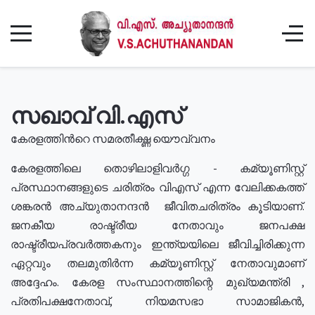
സഖാവ് വി.എസ്
കേരളത്തിൻറെ സമരതീക്ഷ്ണ യൌവ്വനം
കേരളത്തിലെ തൊഴിലാളിവർഗ്ഗ - കമ്യൂണിസ്റ്റ്
പ്രസ്ഥാനങ്ങളുടെ ചരിത്രം വിഎസ് എന്ന വേലിക്കകത്ത്
ശങ്കരൻ അച്യുതാനന്ദൻ ജീവിതചരിത്രം കൂടിയാണ്.
ജനകീയ രാഷ്ട്രീയ നേതാവും ജനപക്ഷ
രാഷ്ട്രീയപ്രവർത്തകനും ഇന്ത്യയിലെ ജീവിച്ചിരിക്കുന്ന
ഏറ്റവും തലമുതിർന്ന കമ്യൂണിസ്റ്റ് നേതാവുമാണ്
അദ്ദേഹം. കേരള സംസ്ഥാനത്തിന്റെ മുഖ്യമന്ത്രി ,
പ്രതിപക്ഷനേതാവ്, നിയമസഭാ സാമാജികൻ,