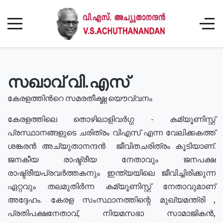
സഖാവ് വി.എസ്
കേരളത്തിൻറെ സമരതീക്ഷ്ണ യൌവ്വനം
കേരളത്തിലെ തൊഴിലാളിവർഗ്ഗ - കമ്യൂണിസ്റ്റ്
പ്രസ്ഥാനങ്ങളുടെ ചരിത്രം വിഎസ് എന്ന വേലിക്കകത്ത്
ശങ്കരൻ അച്യുതാനന്ദൻ ജീവിതചരിത്രം കൂടിയാണ്.
ജനകീയ രാഷ്ട്രീയ നേതാവും ജനപക്ഷ
രാഷ്ട്രീയപ്രവർത്തകനും ഇന്ത്യയിലെ ജീവിച്ചിരിക്കുന്ന
ഏറ്റവും തലമുതിർന്ന കമ്യൂണിസ്റ്റ് നേതാവുമാണ്
അദ്ദേഹം. കേരള സംസ്ഥാനത്തിന്റെ മുഖ്യമന്ത്രി ,
പ്രതിപക്ഷനേതാവ്, നിയമസഭാ സാമാജികൻ,