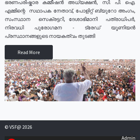
ഭരണപരിഷ്കാര കമ്മീഷൻ അധ്യക്ഷൻ, സി. പി. ഐ.
എമ്മിന്റെ സഥാപക നേതാവ്, പോളിറ്റ് ബ്യുറോ അംഗം,
സംസ്ഥാന സെക്രട്ടറി, ദേശാഭിമാനി പത്രാധിപർ,
നിരവധി പുരോഗമന - ട്രേഡ് യൂണിയൻ
പ്രസ്ഥാനങ്ങളുടെ നായകത്വം തുടങ്ങി
Read More
© VSF@ 2026
Admin