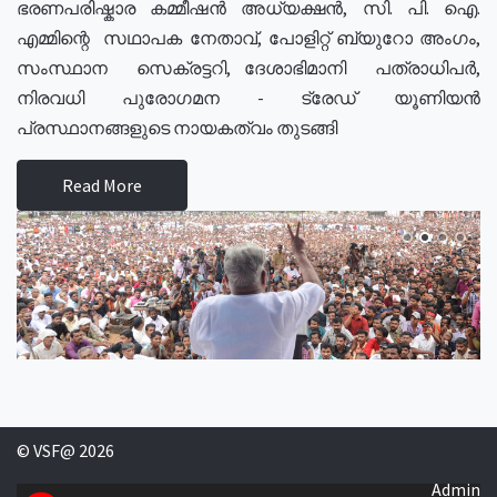
ഭരണപരിഷ്കാര കമ്മീഷൻ അധ്യക്ഷൻ, സി. പി. ഐ.
എമ്മിന്റെ സഥാപക നേതാവ്, പോളിറ്റ് ബ്യുറോ അംഗം,
സംസ്ഥാന സെക്രട്ടറി, ദേശാഭിമാനി പത്രാധിപർ,
നിരവധി പുരോഗമന - ട്രേഡ് യൂണിയൻ
പ്രസ്ഥാനങ്ങളുടെ നായകത്വം തുടങ്ങി
Read More
© VSF@ 2026
Admin