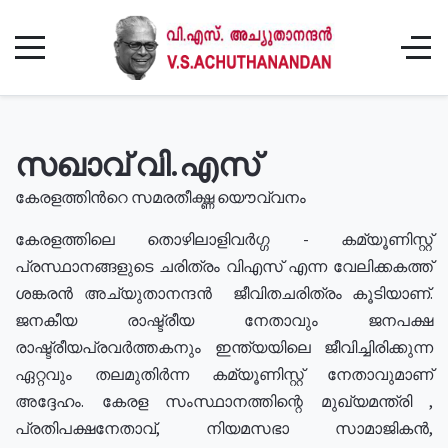
സഖാവ് വി.എസ്
കേരളത്തിൻറെ സമരതീക്ഷ്ണ യൌവ്വനം
കേരളത്തിലെ തൊഴിലാളിവർഗ്ഗ - കമ്യൂണിസ്റ്റ്
പ്രസ്ഥാനങ്ങളുടെ ചരിത്രം വിഎസ് എന്ന വേലിക്കകത്ത്
ശങ്കരൻ അച്യുതാനന്ദൻ ജീവിതചരിത്രം കൂടിയാണ്.
ജനകീയ രാഷ്ട്രീയ നേതാവും ജനപക്ഷ
രാഷ്ട്രീയപ്രവർത്തകനും ഇന്ത്യയിലെ ജീവിച്ചിരിക്കുന്ന
ഏറ്റവും തലമുതിർന്ന കമ്യൂണിസ്റ്റ് നേതാവുമാണ്
അദ്ദേഹം. കേരള സംസ്ഥാനത്തിന്റെ മുഖ്യമന്ത്രി ,
പ്രതിപക്ഷനേതാവ്, നിയമസഭാ സാമാജികൻ,