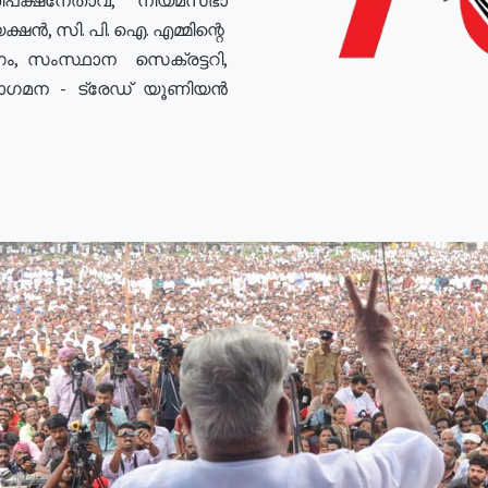
ഷൻ, സി. പി. ഐ. എമ്മിന്റെ
ം, സംസ്ഥാന സെക്രട്ടറി,
രോഗമന - ട്രേഡ് യൂണിയൻ