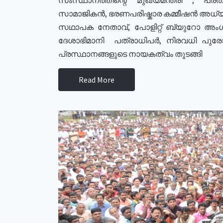
സാമാജികൻ, ഭരണപരിഷ്കാര കമ്മീഷൻ അധ്യക്
സഥാപക നേതാവ്, പോളിറ്റ് ബ്യുറോ അംഗ
ദേശാഭിമാനി പത്രാധിപർ, നിരവധി പു
പ്രസ്ഥാനങ്ങളുടെ നായകത്വം തുടങ്ങി
Read More