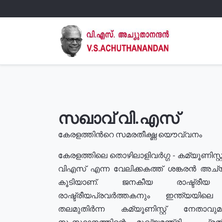
സഖാവ് വി.എസ്
കേരളത്തിൻറെ സമരതീക്ഷ്ണ യൌവ്വനം
കേരളത്തിലെ തൊഴിലാളിവർഗ്ഗ - കമ്യൂണിസ്റ്റ
വിഎസ് എന്ന വേലിക്കകത്ത് ശങ്കരൻ അച്
കൂടിയാണ്. ജനകീയ രാഷ്ട്രീ
രാഷ്ട്രീയപ്രവർത്തകനും ഇന്ത്യയിലെ ജീ
തലമുതിർന്ന കമ്യൂണിസ്റ്റ് നേതാവ
സംസ്ഥാനത്തിന്റെ മുഖ്യമന്ത്രി , പ്