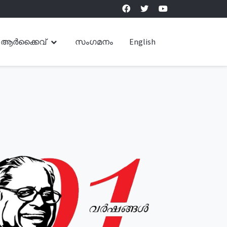
ആർക്കൈവ്
സംഗമനം
English