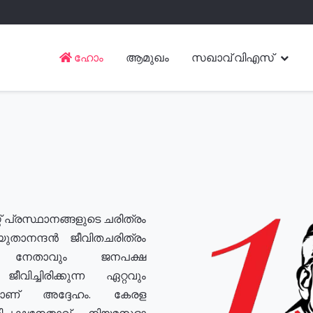
ഹോം
ആമുഖം
സഖാവ് വിഎസ്
് പ്രസ്ഥാനങ്ങളുടെ ചരിത്രം
യുതാനന്ദൻ ജീവിതചരിത്രം
യ നേതാവും ജനപക്ഷ
വിച്ചിരിക്കുന്ന ഏറ്റവും
ുമാണ് അദ്ദേഹം. കേരള
രതിപക്ഷനേതാവ്, നിയമസഭാ