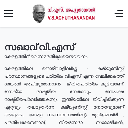
സഖാവ് വി.എസ്
കേരളത്തിൻറെ സമരതീക്ഷ്ണ യൌവ്വനം
കേരളത്തിലെ തൊഴിലാളിവർഗ്ഗ - കമ്യൂണിസ്റ്റ്
പ്രസ്ഥാനങ്ങളുടെ ചരിത്രം വിഎസ് എന്ന വേലിക്കകത്ത്
ശങ്കരൻ അച്യുതാനന്ദൻ ജീവിതചരിത്രം കൂടിയാണ്.
ജനകീയ രാഷ്ട്രീയ നേതാവും ജനപക്ഷ
രാഷ്ട്രീയപ്രവർത്തകനും ഇന്ത്യയിലെ ജീവിച്ചിരിക്കുന്ന
ഏറ്റവും തലമുതിർന്ന കമ്യൂണിസ്റ്റ് നേതാവുമാണ്
അദ്ദേഹം. കേരള സംസ്ഥാനത്തിന്റെ മുഖ്യമന്ത്രി ,
പ്രതിപക്ഷനേതാവ്, നിയമസഭാ സാമാജികൻ,