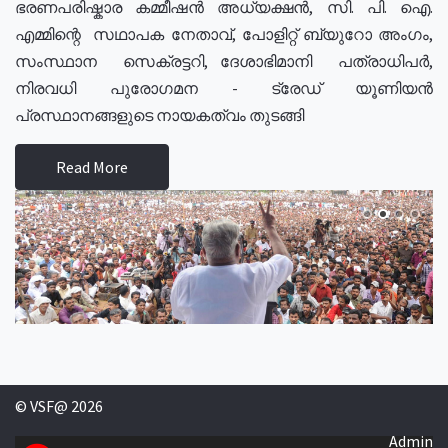
ഭരണപരിഷ്കാര കമ്മീഷൻ അധ്യക്ഷൻ, സി. പി. ഐ.
എമ്മിന്റെ സഥാപക നേതാവ്, പോളിറ്റ് ബ്യുറോ അംഗം,
സംസ്ഥാന സെക്രട്ടറി, ദേശാഭിമാനി പത്രാധിപർ,
നിരവധി പുരോഗമന - ട്രേഡ് യൂണിയൻ
പ്രസ്ഥാനങ്ങളുടെ നായകത്വം തുടങ്ങി
Read More
© VSF@ 2026
Admin