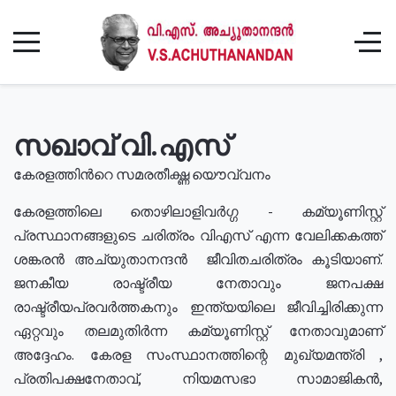
സഖാവ് വി.എസ്
കേരളത്തിൻറെ സമരതീക്ഷ്ണ യൌവ്വനം
കേരളത്തിലെ തൊഴിലാളിവർഗ്ഗ - കമ്യൂണിസ്റ്റ്
പ്രസ്ഥാനങ്ങളുടെ ചരിത്രം വിഎസ് എന്ന വേലിക്കകത്ത്
ശങ്കരൻ അച്യുതാനന്ദൻ ജീവിതചരിത്രം കൂടിയാണ്.
ജനകീയ രാഷ്ട്രീയ നേതാവും ജനപക്ഷ
രാഷ്ട്രീയപ്രവർത്തകനും ഇന്ത്യയിലെ ജീവിച്ചിരിക്കുന്ന
ഏറ്റവും തലമുതിർന്ന കമ്യൂണിസ്റ്റ് നേതാവുമാണ്
അദ്ദേഹം. കേരള സംസ്ഥാനത്തിന്റെ മുഖ്യമന്ത്രി ,
പ്രതിപക്ഷനേതാവ്, നിയമസഭാ സാമാജികൻ,