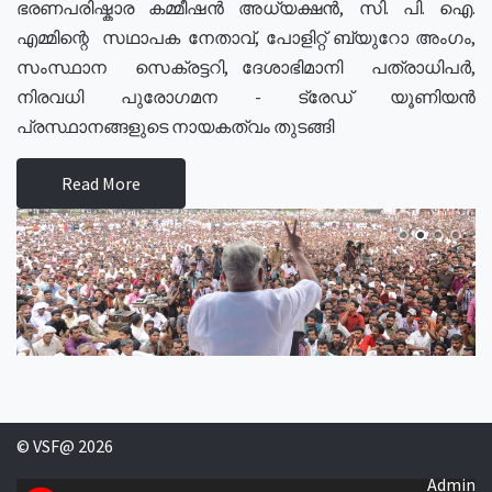
ഭരണപരിഷ്കാര കമ്മീഷൻ അധ്യക്ഷൻ, സി. പി. ഐ.
എമ്മിന്റെ സഥാപക നേതാവ്, പോളിറ്റ് ബ്യുറോ അംഗം,
സംസ്ഥാന സെക്രട്ടറി, ദേശാഭിമാനി പത്രാധിപർ,
നിരവധി പുരോഗമന - ട്രേഡ് യൂണിയൻ
പ്രസ്ഥാനങ്ങളുടെ നായകത്വം തുടങ്ങി
Read More
© VSF@ 2026
Admin