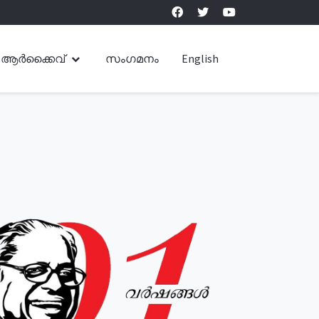
ആർക്കൈവ്
സംഗമനം
English