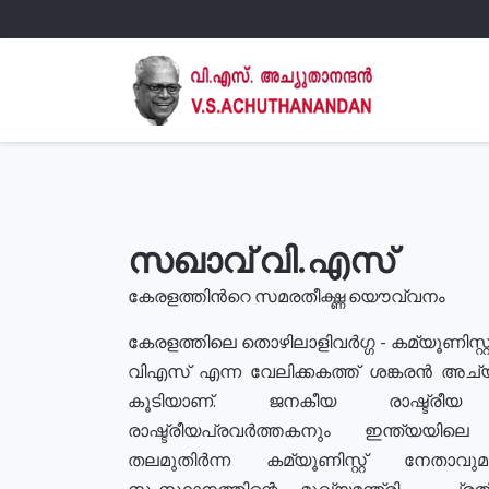
സഖാവ് വി.എസ്
കേരളത്തിൻറെ സമരതീക്ഷ്ണ യൌവ്വനം
കേരളത്തിലെ തൊഴിലാളിവർഗ്ഗ - കമ്യൂണിസ്റ്റ
വിഎസ് എന്ന വേലിക്കകത്ത് ശങ്കരൻ അച്
കൂടിയാണ്. ജനകീയ രാഷ്ട്രീ
രാഷ്ട്രീയപ്രവർത്തകനും ഇന്ത്യയിലെ ജീ
തലമുതിർന്ന കമ്യൂണിസ്റ്റ് നേതാവ
സംസ്ഥാനത്തിന്റെ മുഖ്യമന്ത്രി , പ്