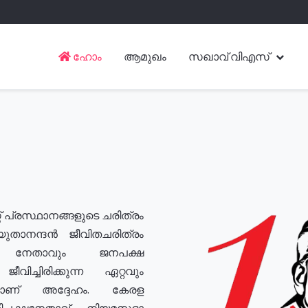
ഹോം
ആമുഖം
സഖാവ് വിഎസ്
് പ്രസ്ഥാനങ്ങളുടെ ചരിത്രം
യുതാനന്ദൻ ജീവിതചരിത്രം
യ നേതാവും ജനപക്ഷ
വിച്ചിരിക്കുന്ന ഏറ്റവും
ുമാണ് അദ്ദേഹം. കേരള
രതിപക്ഷനേതാവ്, നിയമസഭാ