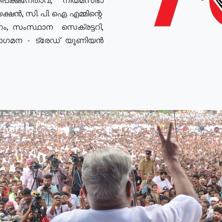
ഷൻ, സി. പി. ഐ. എമ്മിന്റെ
ം, സംസ്ഥാന സെക്രട്ടറി,
രോഗമന - ട്രേഡ് യൂണിയൻ