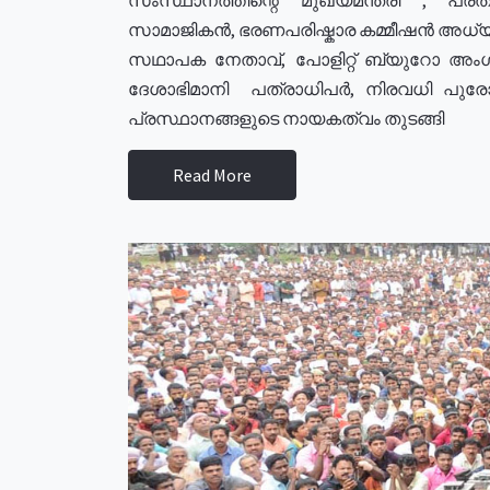
സാമാജികൻ, ഭരണപരിഷ്കാര കമ്മീഷൻ അധ്യക്
സഥാപക നേതാവ്, പോളിറ്റ് ബ്യുറോ അംഗ
ദേശാഭിമാനി പത്രാധിപർ, നിരവധി പു
പ്രസ്ഥാനങ്ങളുടെ നായകത്വം തുടങ്ങി
Read More