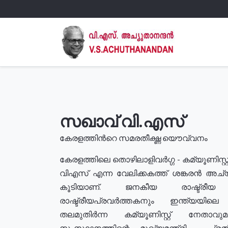
സഖാവ് വി.എസ്
കേരളത്തിൻറെ സമരതീക്ഷ്ണ യൌവ്വനം
കേരളത്തിലെ തൊഴിലാളിവർഗ്ഗ - കമ്യൂണിസ്റ്റ
വിഎസ് എന്ന വേലിക്കകത്ത് ശങ്കരൻ അച്
കൂടിയാണ്. ജനകീയ രാഷ്ട്രീ
രാഷ്ട്രീയപ്രവർത്തകനും ഇന്ത്യയിലെ ജീ
തലമുതിർന്ന കമ്യൂണിസ്റ്റ് നേതാവ
സംസ്ഥാനത്തിന്റെ മുഖ്യമന്ത്രി , പ്