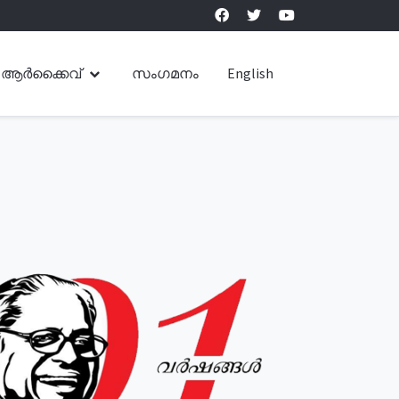
ആർക്കൈവ്
സംഗമനം
English