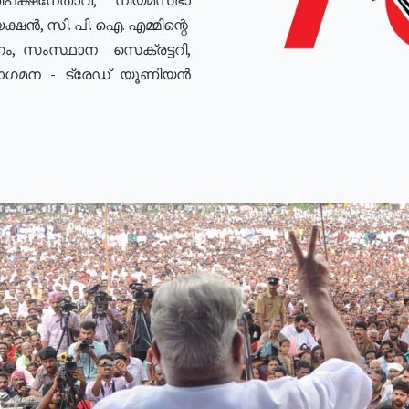
ഷൻ, സി. പി. ഐ. എമ്മിന്റെ
ം, സംസ്ഥാന സെക്രട്ടറി,
രോഗമന - ട്രേഡ് യൂണിയൻ