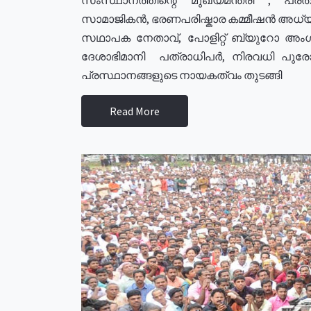
സാമാജികൻ, ഭരണപരിഷ്കാര കമ്മീഷൻ അധ്യക്
സഥാപക നേതാവ്, പോളിറ്റ് ബ്യുറോ അംഗ
ദേശാഭിമാനി പത്രാധിപർ, നിരവധി പു
പ്രസ്ഥാനങ്ങളുടെ നായകത്വം തുടങ്ങി
Read More