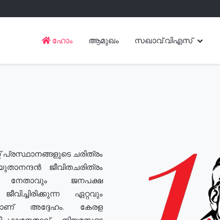
ഹോം
ആമുഖം
സഖാവ് വിഎസ്
് പ്രസ്ഥാനങ്ങളുടെ ചരിത്രം
യുതാനന്ദൻ ജീവിതചരിത്രം
യ നേതാവും ജനപക്ഷ
വിച്ചിരിക്കുന്ന ഏറ്റവും
ുമാണ് അദ്ദേഹം. കേരള
രതിപക്ഷനേതാവ്, നിയമസഭാ