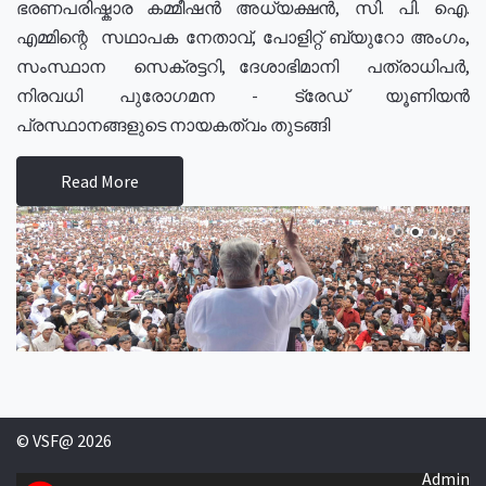
ഭരണപരിഷ്കാര കമ്മീഷൻ അധ്യക്ഷൻ, സി. പി. ഐ.
എമ്മിന്റെ സഥാപക നേതാവ്, പോളിറ്റ് ബ്യുറോ അംഗം,
സംസ്ഥാന സെക്രട്ടറി, ദേശാഭിമാനി പത്രാധിപർ,
നിരവധി പുരോഗമന - ട്രേഡ് യൂണിയൻ
പ്രസ്ഥാനങ്ങളുടെ നായകത്വം തുടങ്ങി
Read More
© VSF@ 2026
Admin