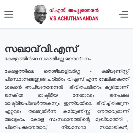
സഖാവ് വി.എസ്
കേരളത്തിൻറെ സമരതീക്ഷ്ണ യൌവ്വനം
കേരളത്തിലെ തൊഴിലാളിവർഗ്ഗ - കമ്യൂണിസ്റ്റ്
പ്രസ്ഥാനങ്ങളുടെ ചരിത്രം വിഎസ് എന്ന വേലിക്കകത്ത്
ശങ്കരൻ അച്യുതാനന്ദൻ ജീവിതചരിത്രം കൂടിയാണ്.
ജനകീയ രാഷ്ട്രീയ നേതാവും ജനപക്ഷ
രാഷ്ട്രീയപ്രവർത്തകനും ഇന്ത്യയിലെ ജീവിച്ചിരിക്കുന്ന
ഏറ്റവും തലമുതിർന്ന കമ്യൂണിസ്റ്റ് നേതാവുമാണ്
അദ്ദേഹം. കേരള സംസ്ഥാനത്തിന്റെ മുഖ്യമന്ത്രി ,
പ്രതിപക്ഷനേതാവ്, നിയമസഭാ സാമാജികൻ,