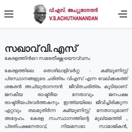
സഖാവ് വി.എസ്
കേരളത്തിൻറെ സമരതീക്ഷ്ണ യൌവ്വനം
കേരളത്തിലെ തൊഴിലാളിവർഗ്ഗ - കമ്യൂണിസ്റ്റ്
പ്രസ്ഥാനങ്ങളുടെ ചരിത്രം വിഎസ് എന്ന വേലിക്കകത്ത്
ശങ്കരൻ അച്യുതാനന്ദൻ ജീവിതചരിത്രം കൂടിയാണ്.
ജനകീയ രാഷ്ട്രീയ നേതാവും ജനപക്ഷ
രാഷ്ട്രീയപ്രവർത്തകനും ഇന്ത്യയിലെ ജീവിച്ചിരിക്കുന്ന
ഏറ്റവും തലമുതിർന്ന കമ്യൂണിസ്റ്റ് നേതാവുമാണ്
അദ്ദേഹം. കേരള സംസ്ഥാനത്തിന്റെ മുഖ്യമന്ത്രി ,
പ്രതിപക്ഷനേതാവ്, നിയമസഭാ സാമാജികൻ,