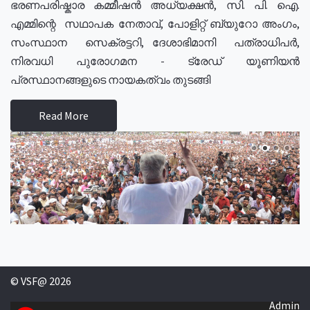
ഭരണപരിഷ്കാര കമ്മീഷൻ അധ്യക്ഷൻ, സി. പി. ഐ.
എമ്മിന്റെ സഥാപക നേതാവ്, പോളിറ്റ് ബ്യുറോ അംഗം,
സംസ്ഥാന സെക്രട്ടറി, ദേശാഭിമാനി പത്രാധിപർ,
നിരവധി പുരോഗമന - ട്രേഡ് യൂണിയൻ
പ്രസ്ഥാനങ്ങളുടെ നായകത്വം തുടങ്ങി
Read More
© VSF@ 2026
Admin