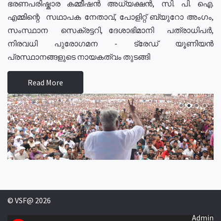
ഭരണപരിഷ്കാര കമ്മീഷൻ അധ്യക്ഷൻ, സി. പി. ഐ.
എമ്മിന്റെ സഥാപക നേതാവ്, പോളിറ്റ് ബ്യുറോ അംഗം,
സംസ്ഥാന സെക്രട്ടറി, ദേശാഭിമാനി പത്രാധിപർ,
നിരവധി പുരോഗമന - ട്രേഡ് യൂണിയൻ
പ്രസ്ഥാനങ്ങളുടെ നായകത്വം തുടങ്ങി
Read More
© VSF@ 2026
Admin