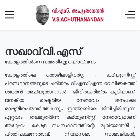
സഖാവ് വി.എസ്
കേരളത്തിൻറെ സമരതീക്ഷ്ണ യൌവ്വനം
കേരളത്തിലെ തൊഴിലാളിവർഗ്ഗ - കമ്യൂണിസ്റ്റ്
പ്രസ്ഥാനങ്ങളുടെ ചരിത്രം വിഎസ് എന്ന വേലിക്കകത്ത്
ശങ്കരൻ അച്യുതാനന്ദൻ ജീവിതചരിത്രം കൂടിയാണ്.
ജനകീയ രാഷ്ട്രീയ നേതാവും ജനപക്ഷ
രാഷ്ട്രീയപ്രവർത്തകനും ഇന്ത്യയിലെ ജീവിച്ചിരിക്കുന്ന
ഏറ്റവും തലമുതിർന്ന കമ്യൂണിസ്റ്റ് നേതാവുമാണ്
അദ്ദേഹം. കേരള സംസ്ഥാനത്തിന്റെ മുഖ്യമന്ത്രി ,
പ്രതിപക്ഷനേതാവ്, നിയമസഭാ സാമാജികൻ,