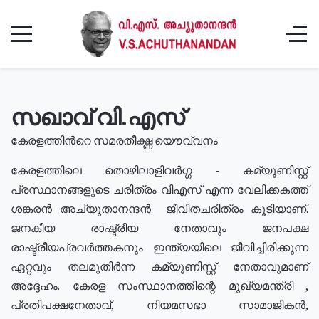
സഖാവ് വി.എസ്
കേരളത്തിൻറെ സമരതീക്ഷ്ണ യൌവ്വനം
കേരളത്തിലെ തൊഴിലാളിവർഗ്ഗ - കമ്യൂണിസ്റ്റ്
പ്രസ്ഥാനങ്ങളുടെ ചരിത്രം വിഎസ് എന്ന വേലിക്കകത്ത്
ശങ്കരൻ അച്യുതാനന്ദൻ ജീവിതചരിത്രം കൂടിയാണ്.
ജനകീയ രാഷ്ട്രീയ നേതാവും ജനപക്ഷ
രാഷ്ട്രീയപ്രവർത്തകനും ഇന്ത്യയിലെ ജീവിച്ചിരിക്കുന്ന
ഏറ്റവും തലമുതിർന്ന കമ്യൂണിസ്റ്റ് നേതാവുമാണ്
അദ്ദേഹം. കേരള സംസ്ഥാനത്തിന്റെ മുഖ്യമന്ത്രി ,
പ്രതിപക്ഷനേതാവ്, നിയമസഭാ സാമാജികൻ,