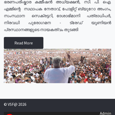
ഭരണപരിഷ്കാര കമ്മീഷൻ അധ്യക്ഷൻ, സി. പി. ഐ.
എമ്മിന്റെ സഥാപക നേതാവ്, പോളിറ്റ് ബ്യുറോ അംഗം,
സംസ്ഥാന സെക്രട്ടറി, ദേശാഭിമാനി പത്രാധിപർ,
നിരവധി പുരോഗമന - ട്രേഡ് യൂണിയൻ
പ്രസ്ഥാനങ്ങളുടെ നായകത്വം തുടങ്ങി
Read More
© VSF@ 2026
Admin